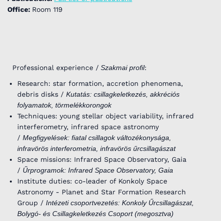
Office:
Room 119
Professional experience /
Szakmai profil
:
Research: star formation, accretion phenomena,
debris disks /
Kutatás: csillagkeletkezés, akkréciós
folyamatok, törmelékkorongok
Techniques: young stellar object variability, infrared
interferometry, infrared space astronomy
/
Megfigyelések: fiatal csillagok változékonysága,
infravörös interferometria, infravörös űrcsillagászat
Space missions: Infrared Space Observatory, Gaia
/
Űrprogramok: Infrared Space Observatory, Gaia
Institute duties: co-leader of Konkoly Space
Astronomy - Planet and Star Formation Research
Group /
Intézeti csoportvezetés: Konkoly Űrcsillagászat,
Bolygó- és Csillagkeletkezés Csoport (megosztva)