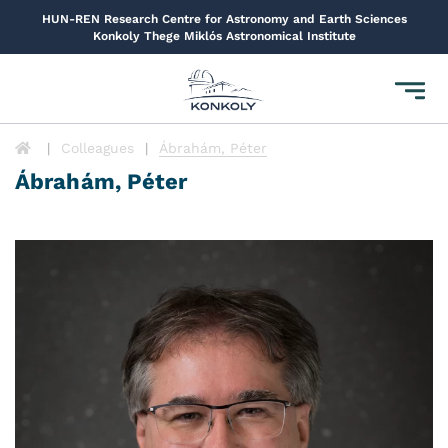
HUN-REN Research Centre for Astronomy and Earth Sciences
Konkoly Thege Miklós Astronomical Institute
Toggl
navig
Colleagues
Ábrahám, Péter
Ábrahám, Péter