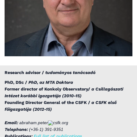
Research advisor /
tudományos tanácsadó
PhD, DSc /
PhD, az MTA Doktora
Former director of Konkoly Observatory/
a Csillagászati
Intézet korábbi igazgatója (2010-15)
Founding Director General of the CSFK /
a CSFK első
főigazgatója (2012-15)
Email:
abraham.peter
csfk.org
Telephone:
(+36-1) 391-9351
Publications:
Full list of publications