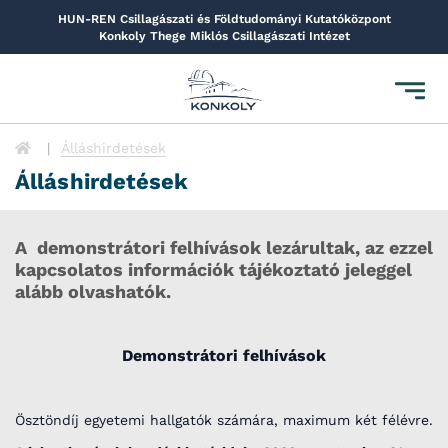
HUN-REN Csillagászati és Földtudományi Kutatóközpont
Konkoly Thege Miklós Csillagászati Intézet
Toggl
navig
Álláshirdetések
Álláshirdetések
A demonstrátori felhívások lezárultak, az ezzel
kapcsolatos információk tájékoztató jeleggel
alább olvashatók.
Demonstrátori felhívások
Ösztöndíj egyetemi hallgatók számára, maximum két félévre.