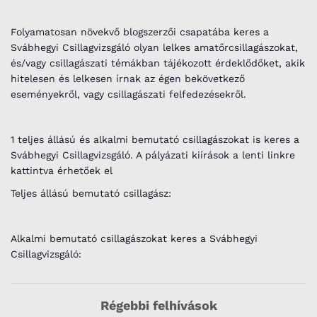
Folyamatosan növekvő blogszerzői csapatába keres a
Svábhegyi Csillagvizsgáló olyan lelkes amatőrcsillagászokat,
és/vagy csillagászati témákban tájékozott érdeklődőket, akik
hitelesen és lelkesen írnak az égen bekövetkező
eseményekről, vagy csillagászati felfedezésekről.
1 teljes állású és alkalmi bemutató csillagászokat is keres a
Svábhegyi Csillagvizsgáló. A pályázati kiírások a lenti linkre
kattintva érhetőek el
Teljes állású bemutató csillagász:
Alkalmi bemutató csillagászokat keres a Svábhegyi
Csillagvizsgáló:
Régebbi felhívások