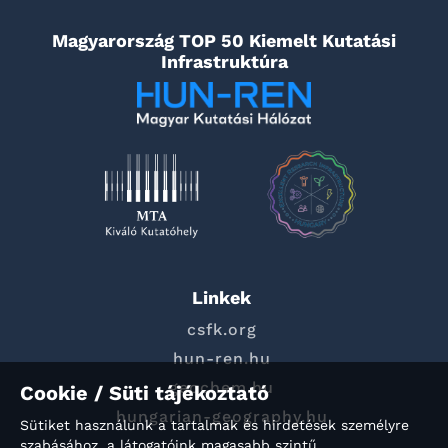
Magyarország TOP 50 Kiemelt Kutatási
Infrastruktúra
Linkek
csfk.org
hun-ren.hu
geochem.hu
Cookie / Süti tájékoztató
hungarian-geography.hu
Sütiket használunk a tartalmak és hirdetések személyre
szabásához, a látogatóink magasabb szintű