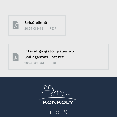
Belső ellenőr
2024-09-19
PDF
intezetigazgatoi_palyazat-
Csillagaszati_Intezet
2023-02-03
PDF