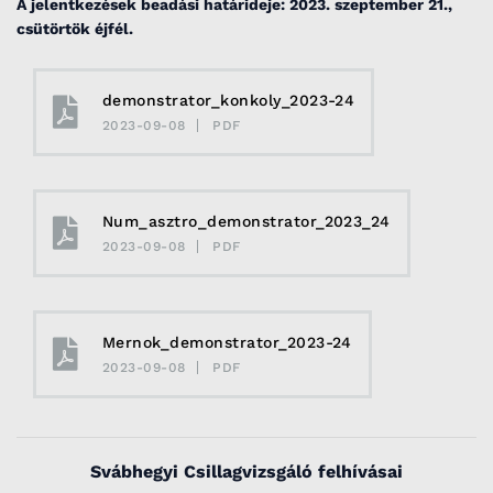
A jelentkezések beadási határideje: 2023. szeptember 21.,
csütörtök éjfél.
demonstrator_konkoly_2023-24
2023-09-08
PDF
Num_asztro_demonstrator_2023_24
2023-09-08
PDF
Mernok_demonstrator_2023-24
2023-09-08
PDF
Svábhegyi Csillagvizsgáló felhívásai