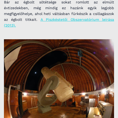
Bár az égbolt sötétsége sokat romlott az elmúlt
évtizedekben, még mindig ez hazánk egyik legjobb
megfigyelőhelye, ahol heti váltásban fürkészik a csillagászok
az égbolt titkait.
A Piszkéstetői Obszervatórium leírása
(2013).