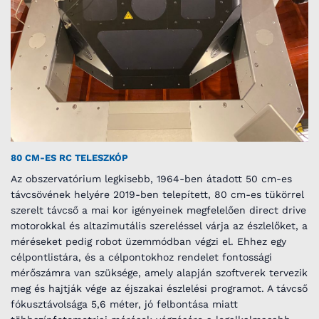
80 CM-ES RC TELESZKÓP
Az obszervatórium legkisebb, 1964-ben átadott 50 cm-es
távcsövének helyére 2019-ben telepített, 80 cm-es tükörrel
szerelt távcső a mai kor igényeinek megfelelően direct drive
motorokkal és altazimutális szereléssel várja az észlelőket, a
méréseket pedig robot üzemmódban végzi el. Ehhez egy
célpontlistára, és a célpontokhoz rendelet fontossági
mérőszámra van szüksége, amely alapján szoftverek tervezik
meg és hajtják vége az éjszakai észlelési programot. A távcső
fókusztávolsága 5,6 méter, jó felbontása miatt