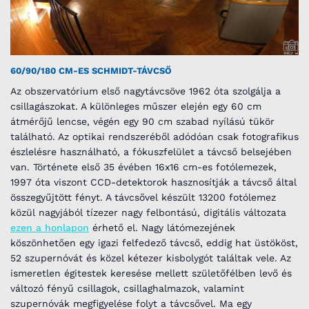
60/90/180 CM-ES SCHMIDT-TÁVCSŐ
Az obszervatórium első nagytávcsöve 1962 óta szolgálja a
csillagászokat. A különleges műszer elején egy 60 cm
átmérőjű lencse, végén egy 90 cm szabad nyílású tükör
található. Az optikai rendszeréből adódóan csak fotografikus
észlelésre használható, a fókuszfelület a távcső belsejében
van. Története első 35 évében 16x16 cm-es fotólemezek,
1997 óta viszont CCD-detektorok hasznosítják a távcső által
összegyűjtött fényt. A távcsővel készült 13200 fotólemez
közül nagyjából tízezer nagy felbontású, digitális változata
ezen a honlapon
érhető el. Nagy látómezejének
köszönhetően egy igazi felfedező távcső, eddig hat üstököst,
52 szupernóvát és közel kétezer kisbolygót találtak vele. Az
ismeretlen égitestek keresése mellett születőfélben levő és
változó fényű csillagok, csillaghalmazok, valamint
szupernóvák megfigyelése folyt a távcsővel. Ma egy