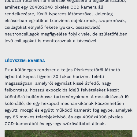
többszínfotometriai mérések végzésére a legalkalmasabb,
amihez egy 2048x2048 pixeles CCD kamera áll
rendelkezésre, 19x19 ívperces látómezővel. Jelenleg
elsősorban egzotikus tranziens objektumok, szupernóvák,
csillagokat elnyelő fekete lyukak, összeolvadó
neutroncsillagok megfigyelése folyik vele, de születőfélben
levő csillagokat is monitoroznak a távcsővel.
LÉGYSZEM-KAMERA
Ez a különeges rendszer a teljes Piszkéstetőről látható
égboltot képes figyelni 30 fokos horizont feletti
magasságban, amelyről egymást kissé átfedő, nagy
felbontású, hosszú expozíciós idejű felvételeket készít
küönböző hullámhossz tartományokban. A mozaiktávcső 19
különálló, de egy hexapod mechankikának köszönhetően
együtt, mozgó és együtt működő kamerát fog egybe, amelyek
egy 85 mm-es teleobjektívből és egy 4096x4096 pixeles
CCD-kamerából és egy-egy szűrőváltóból állnak.