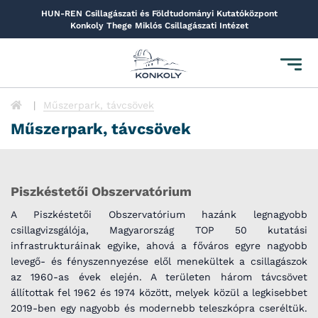
HUN-REN Csillagászati és Földtudományi Kutatóközpont
Konkoly Thege Miklós Csillagászati Intézet
Toggl
navig
Műszerpark, távcsövek
Műszerpark, távcsövek
Piszkéstetői Obszervatórium
A Piszkéstetői Obszervatórium hazánk legnagyobb
csillagvizsgálója, Magyarország TOP 50 kutatási
infrastrukturáinak egyike, ahová a főváros egyre nagyobb
levegő- és fényszennyezése elől menekültek a csillagászok
az 1960-as évek elején. A területen három távcsövet
állítottak fel 1962 és 1974 között, melyek közül a legkisebbet
2019-ben egy nagyobb és modernebb teleszkópra cseréltük.