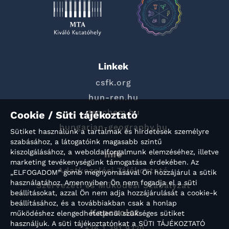
Linkek
csfk.org
hun-ren.hu
geochem.hu
Cookie / Süti tájékoztató
hungarian-geography.hu
Sütiket használunk a tartalmak és hirdetések személyre
szabásához, a látogatóink magasabb szintű
kiszolgálásához, a weboldalforgalmunk elemzéséhez, illetve
Info
marketing tevékenységünk támogatása érdekében. Az
Adatkezelési Tájékoztató
„ELFOGADOM” gomb megnyomásával Ön hozzájárul a sütik
használatához. Amennyiben Ön nem fogadja el a süti
Szervezeti és Működési Szabályzat
beállításokat, azzal Ön nem adja hozzájárulását a cookie-k
beállításához, és a továbbiakban csak a honlap
Kapcsolat
működéshez elengedhetetlenül szükséges sütiket
használjuk. A süti tájékoztatónkat a SÜTI TÁJÉKOZTATÓ
+36 1 391 9320