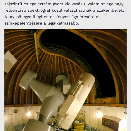
zajszintű és egy extrém gyors kiolvasású, valamint egy nagy
felbontású spektrográf közül választhatnak a szakemberek.
A távcső egyedi égitestek fényességmérésére és
színképelemzésére a legalkalmasabb.