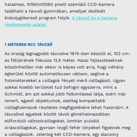
hatalmas, 10560x10560 pixelt számláló CCD-kamera
található a távcső gyomrában, amellyel dedikált
kisbolygókereső program folyik.
A távcső és a kamera
részletesebb adatai.
1 MÉTERES RCC TÁVCSŐ
Az ország legnagyobb távcsöve 1974-ben készült el, 102 cm-
es főtükrének fókusza 13,5 méter. Hazai fejlesztéseknek
köszönhetően már ekkor is képes volt arra, hogy néhány
égterület között automatikusan váltson, segítve a
fotométerekkel a csillagok fényét mérő csillagászt. Ugyan
sokkal kisebb területet tud befogni egyszerre, mint a
Schmidt, ám azt sokkal jobb felbontással látja, ezért már
ismert, egyedi objektumok, esetleg kompaktabb
csillaghalmazok részletes megfigyelésére lehet használni. A
távcsővel egyebek között távoli gömbhalmazokban
előforduló változócsillagokat, lomhán pulzáló
óriáscsillagokat, gyorsan rezgő fehér törpéket figyelnek meg
a csillagászok. Jelenleg két CCD-kamera, egy alacsony