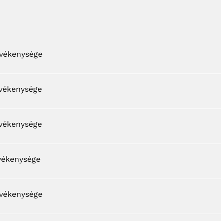
evékenysége
evékenysége
evékenysége
evékenysége
evékenysége