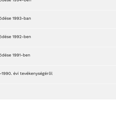
ködése 1993-ban
ködése 1992-ben
ödése 1991-ben
-1990. évi tevékenységérôl