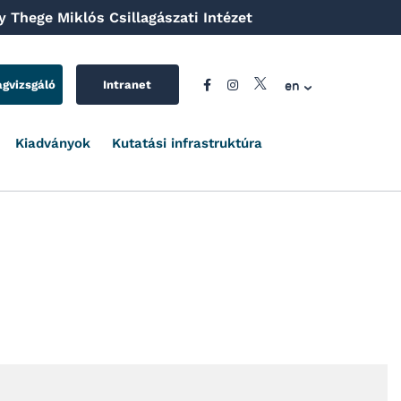
 Thege Miklós Csillagászati Intézet
en
agvizsgáló
Intranet
Kiadványok
Kutatási infrastruktúra