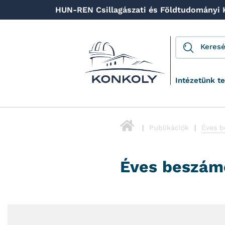
HUN-REN Csillagászati és Földtudományi
Intézetünk t
Publikációk
Éves b
Éves beszám