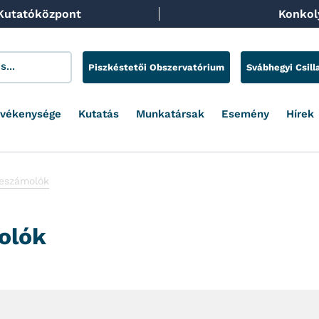
 Kutatóközpont
Konkoly
Piszkéstetői Obszervatórium
Svábhegyi Csill
evékenysége
Kutatás
Munkatársak
Esemény
Hírek
eszámolók
olók