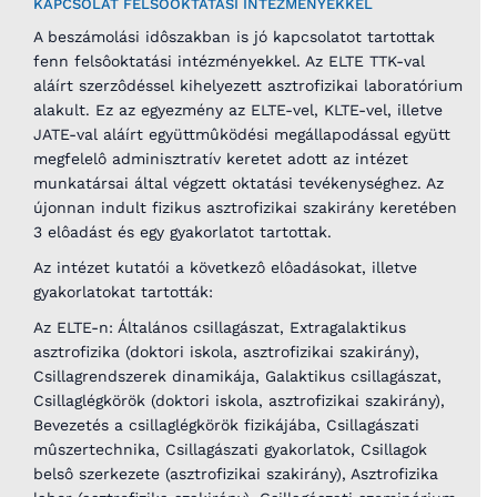
KAPCSOLAT FELSÔOKTATÁSI INTÉZMÉNYEKKEL
A beszámolási idôszakban is jó kapcsolatot tartottak
fenn felsôoktatási intézményekkel. Az ELTE TTK-val
aláírt szerzôdéssel kihelyezett asztrofizikai laboratórium
alakult. Ez az egyezmény az ELTE-vel, KLTE-vel, illetve
JATE-val aláírt együttmûködési megállapodással együtt
megfelelô adminisztratív keretet adott az intézet
munkatársai által végzett oktatási tevékenységhez. Az
újonnan indult fizikus asztrofizikai szakirány keretében
3 elôadást és egy gyakorlatot tartottak.
Az intézet kutatói a következô elôadásokat, illetve
gyakorlatokat tartották:
Az ELTE-n: Általános csillagászat, Extragalaktikus
asztrofizika (doktori iskola, asztrofizikai szakirány),
Csillagrendszerek dinamikája, Galaktikus csillagászat,
Csillaglégkörök (doktori iskola, asztrofizikai szakirány),
Bevezetés a csillaglégkörök fizikájába, Csillagászati
mûszertechnika, Csillagászati gyakorlatok, Csillagok
belsô szerkezete (asztrofizikai szakirány), Asztrofizika