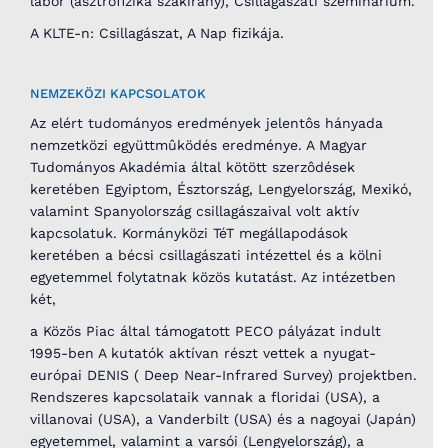
labor (asztrofizika szakirány), Csillagászati szeminárium.
A KLTE-n: Csillagászat, A Nap fizikája.
NEMZEKÖZI KAPCSOLATOK
Az elért tudományos eredmények jelentôs hányada
nemzetközi együttmûködés eredménye. A Magyar
Tudományos Akadémia által kötött szerzôdések
keretében Egyiptom, Észtország, Lengyelország, Mexikó,
valamint Spanyolország csillagászaival volt aktív
kapcsolatuk. Kormányközi TéT megállapodások
keretében a bécsi csillagászati intézettel és a kölni
egyetemmel folytatnak közös kutatást. Az intézetben
két,
a Közös Piac által támogatott PECO pályázat indult
1995-ben A kutatók aktívan részt vettek a nyugat-
európai DENIS ( Deep Near-Infrared Survey) projektben.
Rendszeres kapcsolataik vannak a floridai (USA), a
villanovai (USA), a Vanderbilt (USA) és a nagoyai (Japán)
egyetemmel, valamint a varsói (Lengyelország), a