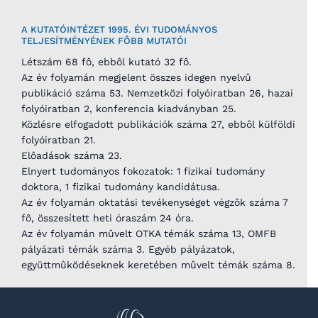
A KUTATÓINTÉZET 1995. ÉVI TUDOMÁNYOS
TELJESÍTMÉNYÉNEK FÔBB MUTATÓI
Létszám 68 fô, ebbôl kutató 32 fô.
Az év folyamán megjelent összes idegen nyelvû
publikáció száma 53. Nemzetközi folyóiratban 26, hazai
folyóiratban 2, konferencia kiadványban 25.
Közlésre elfogadott publikációk száma 27, ebbôl külföldi
folyóiratban 21.
Elôadások száma 23.
Elnyert tudományos fokozatok: 1 fizikai tudomány
doktora, 1 fizikai tudomány kandidátusa.
Az év folyamán oktatási tevékenységet végzôk száma 7
fô, összesített heti óraszám 24 óra.
Az év folyamán mûvelt OTKA témák száma 13, OMFB
pályázati témák száma 3. Egyéb pályázatok,
együttmûködéseknek keretében mûvelt témák száma 8.