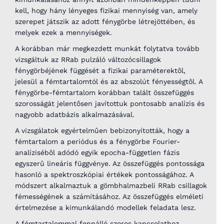
kell, hogy hány lényeges fizikai mennyiség van, amely
szerepet játszik az adott fénygörbe létrejöttében, és
melyek ezek a mennyiségek.
A korábban már megkezdett munkát folytatva tovább
vizsgáltuk az RRab pulzáló változócsillagok
fénygörbéjének függését a fizikai paraméterektôl,
jelesül a fémtartalomtól és az abszolút fényességtôl. A
fénygörbe-fémtartalom korábban talált összefüggés
szorosságát jelentôsen javítottuk pontosabb analízis és
nagyobb adatbázis alkalmazásával.
A vizsgálatok egyértelmûen bebizonyították, hogy a
fémtartalom a periódus és a fénygörbe Fourier-
analízisébôl adódó egyik epocha-független fázis
egyszerû lineáris függvénye. Az összefüggés pontossága
hasonló a spektroszkópiai értékek pontosságához. A
módszert alkalmaztuk a gömbhalmazbeli RRab csillagok
fémességének a számításához. Az összefüggés elméleti
értelmezése a kimunkálandó modellek feladata lesz.
A fémtartalommal fennálló szoros kapcsolathoz