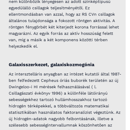
nem különbözik lényegesen az adott színképtípusú
egyedülálló csillagok teljesítményétôl. Ez
ellentmondásban van azzal, hogy az RS CVn csillagok
általános tulajdonsága a fokozott röntgen aktivitás. A
röntgen fénygörbét két kiterjedt korona forrással lehet
magyarázni. Az egyik forrás az aktív hosszúság felett
van, míg a másik a két komponens közötti térben
helyezkedik el.
Galaxisszerkezet, galaxiskozmogónia
Az intersztelláris anyagban az intézet kutatói által 1987-
ben felfedezett Cepheus óriás buborék területén az új
Dwingeloo-i HI mérések felhasználásával ( l.
Csillagászati évkönyv 1996) a különféle látóirányú
sebességekhez tartozó hullámhosszakhoz tartozó
hidrogén térképekkel, a többváltozós matematikai
statisztikában használatos faktoranalízist végeztünk. Az
új hidrogén-adatok nagyobb felbontásának, illetve a
szélesebb sebességintervallumnak köszönhetôen az