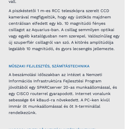
vall.
A piszkéstetôi 1 m-es RCC teleszkópra szerelt CCD
kamerával megfigyeltük, hogy egy üstökös majdnem
centrálisan elfedett egy kb. 10 magnitúdó fényes
csillagot az Aquarius-ban. A csillag semmilyen optikai
vagy egyéb katalógusban nem szerepel. Valószínûleg egy
új szuperflér csillagról van szó. A kitörés amplitúdója
legalább 10 magnitúdó, és gyors lecsengés jellemezte.
MÛSZAKI FEJLESZTÉS, SZÁMÍTÁSTECHNIKA
A beszámolási idôszakban az intézet a Nemzeti
Információs Infrastruktúra Fejlesztési Program
jóvoltából egy SPARCserver 20-as munkaállomással, és
egy CISCO routerrel gyarapodott. Internet vonalunk
sebessége 64 kBaud-ra növekedett. A PC-ken kívül
immár öt munkaállomással és öt X-terminállal
rendelkezünk.