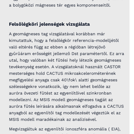
a bolygóközi mágneses tér egyes komponenseitôl.
Felsôlégköri jelenségek vizsgálata
A geomágneses tag vizsgálatával korábban már
kimutattuk, hogy a felsôlégkör referencia-modelljétôl
való eltérés függ az ebben a régióban létrejövô
gyûrûáram erôsségét jellemzô Dst paramétertôl. Ez arra
utal, hogy valóban két fûtési hely létezik geomágneses
tevékenység esetén. A vizsgálatoknál használt CASTOR
mesterséges hold CACTUS mikroakcelerométerének
megfigyelési anyaga csak 40\fok\ alatti geomágneses
szélességekre vonatkozik, így nem lehet belôle az
auróra övezeti fûtést az egyenlítôivel szinkronban
modellezni. Az MSIS modell geomágneses tagját az
auróra fûtés leírására alkalmasnak elfogadva a CACTUS
anyagból az egyenlítôi tag modellezését végeztük el az
MSIS modell maradékainak az analízisével.
Megvizsgáltuk az egyenlítôi ionoszféra anomália ( EIA),