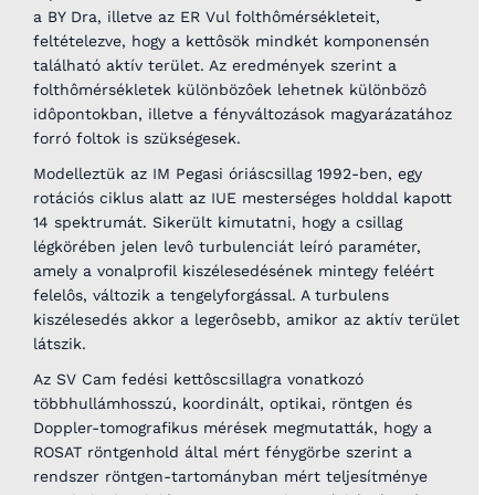
a BY Dra, illetve az ER Vul folthômérsékleteit,
feltételezve, hogy a kettôsök mindkét komponensén
található aktív terület. Az eredmények szerint a
folthômérsékletek különbözôek lehetnek különbözô
idôpontokban, illetve a fényváltozások magyarázatához
forró foltok is szükségesek.
Modelleztük az IM Pegasi óriáscsillag 1992-ben, egy
rotációs ciklus alatt az IUE mesterséges holddal kapott
14 spektrumát. Sikerült kimutatni, hogy a csillag
légkörében jelen levô turbulenciát leíró paraméter,
amely a vonalprofil kiszélesedésének mintegy feléért
felelôs, változik a tengelyforgással. A turbulens
kiszélesedés akkor a legerôsebb, amikor az aktív terület
látszik.
Az SV Cam fedési kettôscsillagra vonatkozó
többhullámhosszú, koordinált, optikai, röntgen és
Doppler-tomografikus mérések megmutatták, hogy a
ROSAT röntgenhold által mért fénygörbe szerint a
rendszer röntgen-tartományban mért teljesítménye