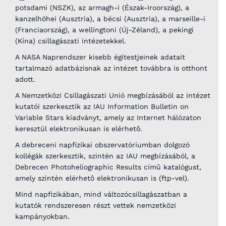
potsdami (NSZK), az armagh-i (Észak-Iroország), a
kanzelhöhei (Ausztria), a bécsi (Ausztria), a marseille-i
(Franciaország), a wellingtoni (Új-Zéland), a pekingi
(Kína) csillagászati intézetekkel.
A NASA Naprendszer kisebb égitestjeinek adatait
tartalmazó adatbázisnak az intézet továbbra is otthont
adott.
A Nemzetközi Csillagászati Unió megbízásából az intézet
kutatói szerkesztik az IAU Information Bulletin on
Variable Stars kiadványt, amely az Internet hálózaton
keresztül elektronikusan is elérhetô.
A debreceni napfizikai obszervatóriumban dolgozó
kollégák szerkesztik, szintén az IAU megbízásából, a
Debrecen Photoheliographic Results címû katalógust,
amely szintén elérhetô elektronikusan is (ftp-vel).
Mind napfizikában, mind változócsillagászatban a
kutatók rendszeresen részt vettek nemzetközi
kampányokban.