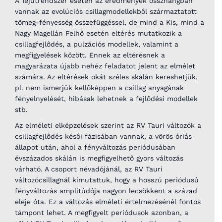
A Tejútrendszer esetén az eredmények összhangban
vannak az evolúciós csillagmodellekbôl származtatott
tömeg-fényesség összefüggéssel, de mind a Kis, mind a
Nagy Magellán Felhô esetén eltérés mutatkozik a
csillagfejlôdés, a pulzációs modellek, valamint a
megfigyelések között. Ennek az eltérésnek a
magyarázata újabb nehéz feladatot jelent az elmélet
számára. Az eltérések okát széles skálán kereshetjük,
pl. nem ismerjük kellôképpen a csillag anyagának
fényelnyelését, hibásak lehetnek a fejlôdési modellek
stb.
Az elméleti elképzelések szerint az RV Tauri változók a
csillagfejlôdés késôi fázisában vannak, a vörös óriás
állapot után, ahol a fényváltozás periódusában
évszázados skálán is megfigyelhetô gyors változás
várható. A csoport névadójánál, az RV Tauri
változócsillagnál kimutattuk, hogy a hosszú periódusú
fényváltozás amplitúdója nagyon lecsökkent a század
eleje óta. Ez a változás elméleti értelmezésénél fontos
támpont lehet. A megfigyelt periódusok azonban, a