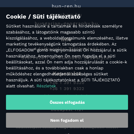
hun-ren.hu
geochem.hu
Cookie / Süti tájékoztató
hungarian-geography.hu
Sütiket használunk a tartalmak és hirdetések személyre
szabásához, a látogatóink magasabb szintű
kiszolgálásához, a weboldalforgalmunk elemzéséhez, illetve
Info
marketing tevékenységünk támogatása érdekében. Az
Adatkezelési Tájékoztató
„ELFOGADOM” gomb megnyomásával Ön hozzájárul a sütik
használatához. Amennyiben Ön nem fogadja el a süti
Szervezeti és Működési Szabályzat
beállításokat, azzal Ön nem adja hozzájárulását a cookie-k
beállításához, és a továbbiakban csak a honlap
Kapcsolat
működéshez elengedhetetlenül szükséges sütiket
használjuk. A süti tájékoztatónkat a SÜTI TÁJÉKOZTATÓ
+36 1 391 9320
alatt olvashat.
Részletek
+36 1 391 9322
titkarsag@konkoly.hu
Összes elfogadás
Konkoly-Thege Miklós út 15-17.
Budapest 1121
Nem fogadom el
Copyright © 2022 HUN-REN Csillagászati és Földtudományi
Kutatóközpont Konkoly Thege Miklós Csillagászati Intézet