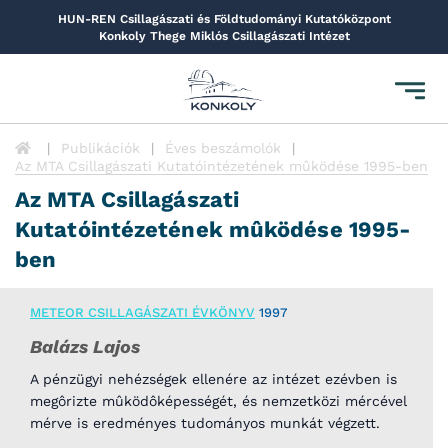
HUN-REN Csillagászati és Földtudományi Kutatóközpont
Konkoly Thege Miklós Csillagászati Intézet
Toggl
navig
Publikációk
Éves beszámolók
Az MTA Csillagászati Kutatóintézetének mûködése 1995-ben
Az MTA Csillagászati
Kutatóintézetének mûködése 1995-
ben
METEOR CSILLAGÁSZATI ÉVKÖNYV
1997
Balázs Lajos
A pénzügyi nehézségek ellenére az intézet ezévben is
megôrizte mûködôképességét, és nemzetközi mércével
mérve is eredményes tudományos munkát végzett.