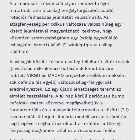
A p-módusok frekvenciái olyan rendezettséget
mutatnak, ami a csillag tengelyforgásából adódó
rotációs felhasadás jelenlétét valószínûsíti. Az
átlagfényesség periodikus változása valószínûleg egy
kísérô jelenlétével magyarázható, tekintve, hogy
közvetlen szomszédságában egy (eddig egyedülálló
csillagként ismert) késôi F színképtípusú csillag
található.
A csillagok közötti térben esetleg fellelhetô sötét testek
gravitációs mikrolencse hatásának kimutatására
indított VIRGO és MACHO projektek melléktermékként
sok cefeida (és egyéb) változócsillag-fénygörbét
eredményeztek. Ez egy újabb lehetôséget teremt az
elmélet tesztelésére. A 10 nap körüli periódusú bump
cefeidák esetén közvetve megfigyelhetjük a
fundamentális és a második felharmonikus közötti (2:1)
rezonanciát. Kiterjedt lineáris modellsorozat-számítás
segítségével meghatároztuk azt a területet a tömeg-
fényesség diagramon, ahol ez a rezonancia fellép.