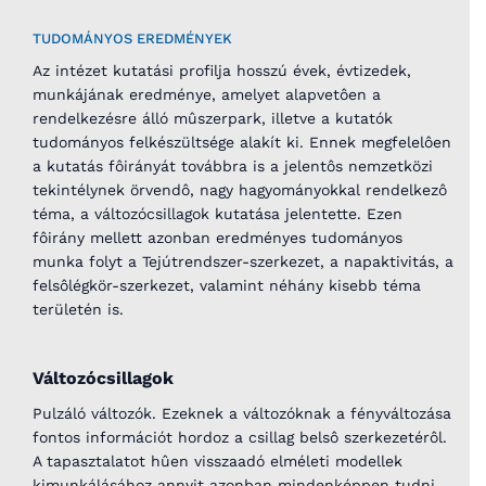
TUDOMÁNYOS EREDMÉNYEK
Az intézet kutatási profilja hosszú évek, évtizedek,
munkájának eredménye, amelyet alapvetôen a
rendelkezésre álló mûszerpark, illetve a kutatók
tudományos felkészültsége alakít ki. Ennek megfelelôen
a kutatás fôirányát továbbra is a jelentôs nemzetközi
tekintélynek örvendô, nagy hagyományokkal rendelkezô
téma, a változócsillagok kutatása jelentette. Ezen
fôirány mellett azonban eredményes tudományos
munka folyt a Tejútrendszer-szerkezet, a napaktivitás, a
felsôlégkör-szerkezet, valamint néhány kisebb téma
területén is.
Változócsillagok
Pulzáló változók. Ezeknek a változóknak a fényváltozása
fontos információt hordoz a csillag belsô szerkezetérôl.
A tapasztalatot hûen visszaadó elméleti modellek
kimunkálásához annyit azonban mindenképpen tudni