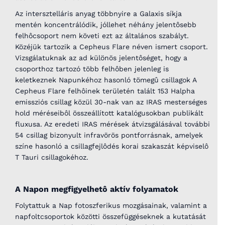
Az intersztelláris anyag többnyire a Galaxis síkja
mentén koncentrálódik, jóllehet néhány jelentôsebb
felhôcsoport nem követi ezt az általános szabályt.
Közéjük tartozik a Cepheus Flare néven ismert csoport.
Vizsgálatuknak az ad különös jelentôséget, hogy a
csoporthoz tartozó több felhôben jelenleg is
keletkeznek Napunkéhoz hasonló tömegû csillagok A
Cepheus Flare felhôinek területén talált 153 Halpha
emissziós csillag közül 30-nak van az IRAS mesterséges
hold méréseibôl összeállított katalógusokban publikált
fluxusa. Az eredeti IRAS mérések átvizsgálásával további
54 csillag bizonyult infravörös pontforrásnak, amelyek
színe hasonló a csillagfejlôdés korai szakaszát képviselô
T Tauri csillagokéhoz.
A Napon megfigyelhetô aktív folyamatok
Folytattuk a Nap fotoszferikus mozgásainak, valamint a
napfoltcsoportok közötti összefüggéseknek a kutatását