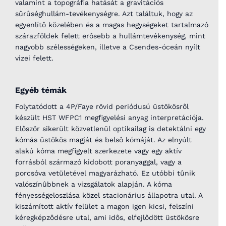
valamint a topográfia hatását a gravitációs
sûrûséghullám-tevékenységre. Azt találtuk, hogy az
egyenlítô közelében és a magas hegységeket tartalmazó
szárazföldek felett erôsebb a hullámtevékenység, mint
nagyobb szélességeken, illetve a Csendes-óceán nyílt
vizei felett.
Egyéb témák
Folytatódott a 4P/Faye rövid periódusú üstökösrôl
készült HST WFPC1 megfigyelési anyag interpretációja.
Elôször sikerült közvetlenül optikailag is detektálni egy
kómás üstökös magját és belsô kómáját. Az elnyúlt
alakú kóma megfigyelt szerkezete vagy egy aktív
forrásból származó kidobott poranyaggal, vagy a
porcsóva vetületével magyarázható. Ez utóbbi tûnik
valószínûbbnek a vizsgálatok alapján. A kóma
fényességeloszlása közel stacionárius állapotra utal. A
kiszámított aktív felület a magon igen kicsi, felszíni
kéregképzôdésre utal, ami idôs, elfejlôdött üstökösre