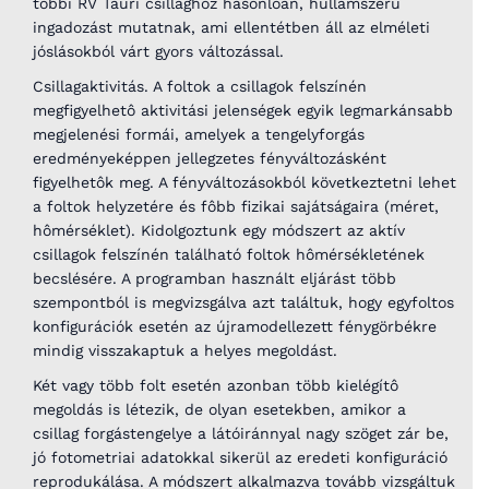
többi RV Tauri csillaghoz hasonlóan, hullámszerû
ingadozást mutatnak, ami ellentétben áll az elméleti
jóslásokból várt gyors változással.
Csillagaktivitás. A foltok a csillagok felszínén
megfigyelhetô aktivitási jelenségek egyik legmarkánsabb
megjelenési formái, amelyek a tengelyforgás
eredményeképpen jellegzetes fényváltozásként
figyelhetôk meg. A fényváltozásokból következtetni lehet
a foltok helyzetére és fôbb fizikai sajátságaira (méret,
hômérséklet). Kidolgoztunk egy módszert az aktív
csillagok felszínén található foltok hômérsékletének
becslésére. A programban használt eljárást több
szempontból is megvizsgálva azt találtuk, hogy egyfoltos
konfigurációk esetén az újramodellezett fénygörbékre
mindig visszakaptuk a helyes megoldást.
Két vagy több folt esetén azonban több kielégítô
megoldás is létezik, de olyan esetekben, amikor a
csillag forgástengelye a látóiránnyal nagy szöget zár be,
jó fotometriai adatokkal sikerül az eredeti konfiguráció
reprodukálása. A módszert alkalmazva tovább vizsgáltuk