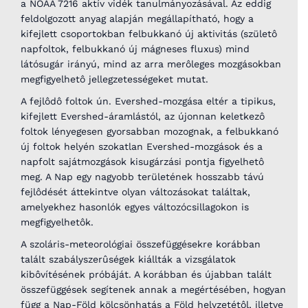
a NOAA 7216 aktív vidék tanulmányozásával. Az eddig
feldolgozott anyag alapján megállapítható, hogy a
kifejlett csoportokban felbukkanó új aktivitás (születô
napfoltok, felbukkanó új mágneses fluxus) mind
látósugár irányú, mind az arra merôleges mozgásokban
megfigyelhetô jellegzetességeket mutat.
A fejlôdô foltok ún. Evershed-mozgása eltér a tipikus,
kifejlett Evershed-áramlástól, az újonnan keletkezô
foltok lényegesen gyorsabban mozognak, a felbukkanó
új foltok helyén szokatlan Evershed-mozgások és a
napfolt sajátmozgások kisugárzási pontja figyelhetô
meg. A Nap egy nagyobb területének hosszabb távú
fejlôdését áttekintve olyan változásokat találtak,
amelyekhez hasonlók egyes változócsillagokon is
megfigyelhetôk.
A szoláris-meteorológiai összefüggésekre korábban
talált szabályszerûségek kiállták a vizsgálatok
kibôvítésének próbáját. A korábban és újabban talált
összefüggések segítenek annak a megértésében, hogyan
függ a Nap-Föld kölcsönhatás a Föld helyzetétôl, illetve