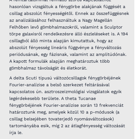
hasonlóan vizsgáltuk a fénygörbe alakjának függését a
csillag abszolút fényességétôl. Ennek az összefüggésnek
az analizálásához felhasználtuk a Nagy Magellán
Felhôben levô gömbhalmazokról, valamint a Sculptor
törpe galaxisról rendelkezésre álló észleléseket is. A 194
csillagból álló minta alapján kimutattuk, hogy az
abszolút fényesség lineáris függvénye a fényváltozás
periódusának, egy fázisnak, valamint az amplitúdónak.
A kapott formulák alapján meghatároztuk több
gömbhalmaz távolságát és életkorát.
A delta Scuti típusú változócsillagok fénygörbéjének
Fourier-analízise a belsô szerkezet feltárásával
kapcsolatos ún. asztroszeizmológiai vizsgálatok egyik
legérdekesebb területe. A theta Tucanae
fénygörbéjének Fourier-analízise során 13 frekvenciát
határoztunk meg, amelyek közül 10 a p-módusok (a
csillag belsejében tovaterjedô nyomásváltozások)
tartományába esik, míg 2 az átlagfényesség változását
írja le.