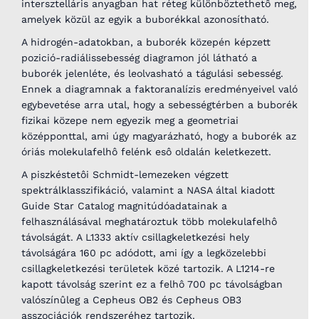
intersztelláris anyagban hat réteg különböztethetô meg,
amelyek közül az egyik a buborékkal azonosítható.
A hidrogén-adatokban, a buborék közepén képzett
pozició-radiálissebesség diagramon jól látható a
buborék jelenléte, és leolvasható a tágulási sebesség.
Ennek a diagramnak a faktoranalízis eredményeivel való
egybevetése arra utal, hogy a sebességtérben a buborék
fizikai közepe nem egyezik meg a geometriai
középponttal, ami úgy magyarázható, hogy a buborék az
óriás molekulafelhô felénk esô oldalán keletkezett.
A piszkéstetôi Schmidt-lemezeken végzett
spektrálklasszifikáció, valamint a NASA által kiadott
Guide Star Catalog magnitúdóadatainak a
felhasználásával meghatároztuk több molekulafelhô
távolságát. A L1333 aktív csillagkeletkezési hely
távolságára 160 pc adódott, ami így a legközelebbi
csillagkeletkezési területek közé tartozik. A L1214-re
kapott távolság szerint ez a felhô 700 pc távolságban
valószínûleg a Cepheus OB2 és Cepheus OB3
asszociációk rendszeréhez tartozik.