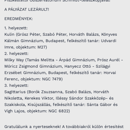
A PÁLYÁZAT LEZÁRULT!
EREDMÉNYEK:
1. helyezett:
Kulin (Grósz Péter, Szabó Péter, Horváth Balázs, Könyves
Kálmán Gimnázium, Budapest, felkészítő tanár: Udvardi
Imre, objektum: M27)
2. helyezett:
Milky Way (Tamás Melitta - Árpád Gimnázium, Prósz Aurél -
Móricz Zsigmond Gimnázium, Hanyecz Ottó - Szilágyi
Erzsébet Gimnázium, Budapest, felkészítő tanár: Horvai
Ferenc, objektum: NGC 7479)
3. helyezett:
Sagittarius (Borók Zsuzsanna, Szabó Balázs, Horváth
Nikoletta, Kerekes Viktor, Illéssy Sándor Szakközép- és
Szakiskola, Kisújszállás, felkészítő tanár: Sánta Gábor és
Vígh Lajos, objektum: NGC 6822)
Gratulálunk a nyerteseknek! A továbbiakról külön értesítést