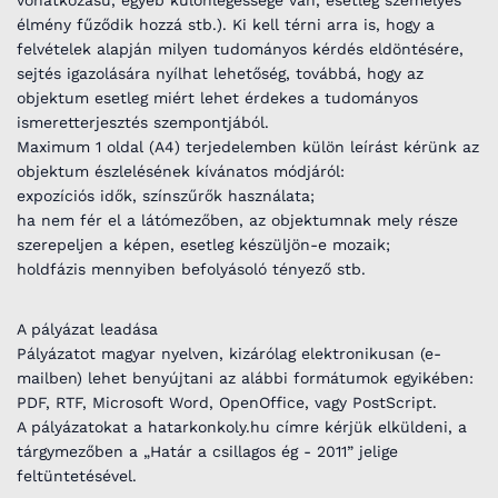
élmény fűződik hozzá stb.). Ki kell térni arra is, hogy a
felvételek alapján milyen tudományos kérdés eldöntésére,
sejtés igazolására nyílhat lehetőség, továbbá, hogy az
objektum esetleg miért lehet érdekes a tudományos
ismeretterjesztés szempontjából.
Maximum 1 oldal (A4) terjedelemben külön leírást kérünk az
objektum észlelésének kívánatos módjáról:
expozíciós idők, színszűrők használata;
ha nem fér el a látómezőben, az objektumnak mely része
szerepeljen a képen, esetleg készüljön-e mozaik;
holdfázis mennyiben befolyásoló tényező stb.
A pályázat leadása
Pályázatot magyar nyelven, kizárólag elektronikusan (e-
mailben) lehet benyújtani az alábbi formátumok egyikében:
PDF, RTF, Microsoft Word, OpenOffice, vagy PostScript.
A pályázatokat a hatarkonkoly.hu címre kérjük elküldeni, a
tárgymezőben a „Határ a csillagos ég - 2011” jelige
feltüntetésével.