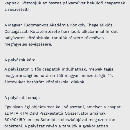
kapnak. Köszönjük az összes pályaművet beküldő csapatnak
a részvételt!
A Magyar Tudományos Akadémia Konkoly Thege Miklós
Csillagászati Kutatóintézete harmadik alkalommal hirdet
pályázatot középiskolai tanulók részére távcsöves
megfigyelés elvégzésére.
A pályázók köre
A pályázaton 3 fős csapatok indulhatnak, melyek tagjai
magyarországi és határon túli magyar nemzetiségű, 14.
életévüket betöltött középiskolai diákok.
A pályázat témája
Egy olyan égi objektumot kell választani, amelyet a csapat
az MTA KTM CsKI Piszkéstetői Obszervatóriumának
60/90/180 cm-es Schmidt-teleszkópjával meg szeretne
örökíteni. A pályázat révén a tanulók a gyakorlatban