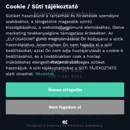
geochem.hu
Cookie / Süti tájékoztató
hungarian-geography.hu
Sütiket használunk a tartalmak és hirdetések személyre
szabásához, a látogatóink magasabb szintű
kiszolgálásához, a weboldalforgalmunk elemzéséhez, illetve
Info
marketing tevékenységünk támogatása érdekében. Az
Adatkezelési Tájékoztató
„ELFOGADOM” gomb megnyomásával Ön hozzájárul a sütik
használatához. Amennyiben Ön nem fogadja el a süti
Szervezeti és Működési Szabályzat
beállításokat, azzal Ön nem adja hozzájárulását a cookie-k
beállításához, és a továbbiakban csak a honlap
Kapcsolat
működéshez elengedhetetlenül szükséges sütiket
használjuk. A süti tájékoztatónkat a SÜTI TÁJÉKOZTATÓ
+36 1 391 9320
alatt olvashat.
Részletek
+36 1 391 9322
titkarsag@konkoly.hu
Összes elfogadás
Konkoly-Thege Miklós út 15-17.
Budapest 1121
Nem fogadom el
Copyright © 2022 HUN-REN Csillagászati és Földtudományi
Kutatóközpont Konkoly Thege Miklós Csillagászati Intézet
Designed & Powered by
Positive Adamsky