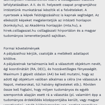
lefolytatásában. A II. és III. helyezett csapat programjához
intézetünk munkatársai készítik el a felvételeket. A
nyertesek a képek feldolgozásához is kapnak segítséget. Az
elkészült képeket megjelentetjük az intézeti honlapon
(konkoly.hu), az Akadémia honlapján (mta.hu), a
hirek.csillagaszat.hu csillagászati hírportálon és a magyar
tudományos ismeretterjesztő sajtóban.
Formai követelmények
A pályázathoz kérjük, csatolják a mellékelt adatlapot
kitöltve.
A pályázatnak tartalmaznia kell a választott objektum nevét,
égi koordinátáit (RA, DEC), és hozzávetőleges fényességét.
Maximum 2 gépelt oldalon (A4) be kell mutatni, hogy az
adott égi objektum valóban alkalmas a célra (ne válasszuk a
Napot, meteorokat, túl halvány égitesteket stb.). Röviden
össze kell foglalni, hogy milyen tudományos és egyéb
szempontok alapján esett rá a választás (pl. valamiért épp a
tudományos érdeklődés középpontjába került, vagy magyar
vonatkozású, egyéb különlegessége van, esetleg személyes