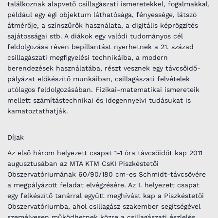
találkoznak alapvető csillagászati ismeretekkel, fogalmakkal,
például egy égi objektum láthatósága, fényessége, látszó
átmérője, a színszűrők használata, a digitális képrögzítés
sajátosságai stb. A diákok egy valódi tudományos cél
feldolgozása révén bepillantást nyerhetnek a 21. század
csillagászati megfigyelési technikáiba, a modern
berendezések használatába, részt vesznek egy távcsőidő-
pályázat előkészítő munkáiban, csillagászati felvételek
utólagos feldolgozásában. Fizikai-matematikai ismereteik
mellett számítástechnikai és idegennyelvi tudásukat is
kamatoztathatják.
Díjak
Az első három helyezett csapat 1-1 óra távcsőidőt kap 2011
augusztusában az MTA KTM CsKI Piszkéstetői
Obszervatóriumának 60/90/180 cm-es Schmidt-távcsövére
a megpályázott feladat elvégzésére. Az I. helyezett csapat
egy felkészítő tanárral együtt meghívást kap a Piszkéstetői
Obszervatóriumba, ahol csillagász szakember segítségével
személyesen működhetnek közre a csillagászati észlelés