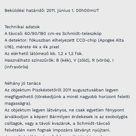
Beküldési határidő: 2011. június 1. 00h00mUT
Technikai adatok
A távcső: 60/90/180 cm-es Schmidt-teleszkóp
A detektor: fókuszban elhelyezett CCD-chip (Apogee Alta
U16), mérete 4k x 4k pixel
Az elérhető látómező kb. 1,2 x 1,2 fok.
Használható színszűrők: B (kék), V (zöld), R (vörös), I
(infravörös)
Néhány jó tanács
Az objektum Piszkéstetőről 2011 augusztusában legyen
megfigyelhető (törekedjünk a minél nagyobb horizont feletti
magasságra).
Az objektum legyen látványos, ne csak egyetlen fénypont
árválkodjon a képen! Bármilyen érdekesek is az exobolygós
csillagok, vagy a távoli kvazárok, a Schmidt-távcső
felvételén nem fognak impozáns látványt nyújtani.