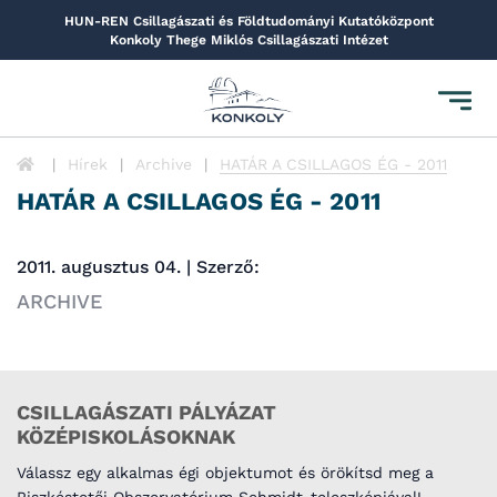
HUN-REN Csillagászati és Földtudományi Kutatóközpont
Konkoly Thege Miklós Csillagászati Intézet
Toggl
navig
Hírek
Archive
HATÁR A CSILLAGOS ÉG - 2011
HATÁR A CSILLAGOS ÉG - 2011
2011. augusztus 04. | Szerző:
ARCHIVE
CSILLAGÁSZATI PÁLYÁZAT
KÖZÉPISKOLÁSOKNAK
Válassz egy alkalmas égi objektumot és örökítsd meg a
Piszkéstetői Obszervatórium Schmidt-teleszkópjával!