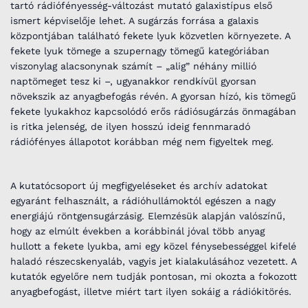
tartó rádiófényesség-változást mutató galaxistípus első
ismert képviselője lehet. A sugárzás forrása a galaxis
központjában található fekete lyuk közvetlen környezete. A
fekete lyuk tömege a szupernagy tömegű kategóriában
viszonylag alacsonynak számít – „alig” néhány millió
naptömeget tesz ki –, ugyanakkor rendkívül gyorsan
növekszik az anyagbefogás révén. A gyorsan hízó, kis tömegű
fekete lyukakhoz kapcsolódó erős rádiósugárzás önmagában
is ritka jelenség, de ilyen hosszú ideig fennmaradó
rádiófényes állapotot korábban még nem figyeltek meg.
A kutatócsoport új megfigyeléseket és archív adatokat
egyaránt felhasznált, a rádióhullámoktól egészen a nagy
energiájú röntgensugárzásig. Elemzésük alapján valószínű,
hogy az elmúlt években a korábbinál jóval több anyag
hullott a fekete lyukba, ami egy közel fénysebességgel kifelé
haladó részecskenyaláb, vagyis jet kialakulásához vezetett. A
kutatók egyelőre nem tudják pontosan, mi okozta a fokozott
anyagbefogást, illetve miért tart ilyen sokáig a rádiókitörés.