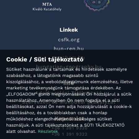
Linkek
csfk.org
hun-ren.hu
geochem.hu
Cookie / Süti tájékoztató
hungarian-geography.hu
Sütiket használunk a tartalmak és hirdetések személyre
szabásához, a látogatóink magasabb szintű
kiszolgálásához, a weboldalforgalmunk elemzéséhez, illetve
Info
marketing tevékenységünk támogatása érdekében. Az
Adatkezelési Tájékoztató
„ELFOGADOM” gomb megnyomásával Ön hozzájárul a sütik
használatához. Amennyiben Ön nem fogadja el a süti
Szervezeti és Működési Szabályzat
beállításokat, azzal Ön nem adja hozzájárulását a cookie-k
beállításához, és a továbbiakban csak a honlap
Kapcsolat
működéshez elengedhetetlenül szükséges sütiket
használjuk. A süti tájékoztatónkat a SÜTI TÁJÉKOZTATÓ
+36 1 391 9320
alatt olvashat.
Részletek
+36 1 391 9322