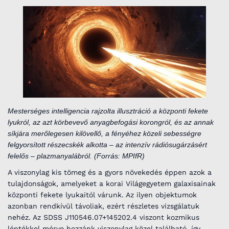
Mesterséges intelligencia rajzolta illusztráció a központi fekete
lyukról, az azt körbevevő anyagbefogási korongról, és az annak
síkjára merőlegesen kilövellő, a fényéhez közeli sebességre
felgyorsított részecskék alkotta – az intenzív rádiósugárzásért
felelős – plazmanyalábról. (Forrás: MPIfR)
A viszonylag kis tömeg és a gyors növekedés éppen azok a
tulajdonságok, amelyeket a korai Világegyetem galaxisainak
központi fekete lyukaitól várunk. Az ilyen objektumok
azonban rendkívül távoliak, ezért részletes vizsgálatuk
nehéz. Az SDSS J110546.07+145202.4 viszont kozmikus
léptékkel mérve hozzánk viszonylag közel található, így