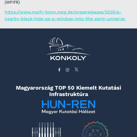
(MPIfR)
https://www.mpifr-bonn.mpg.de/pressreleases/2026/a-
nearby-black-hole-as-a-window-into-the-early-universe
Magyarország TOP 50 Kiemelt Kutatási
Infrastruktúra