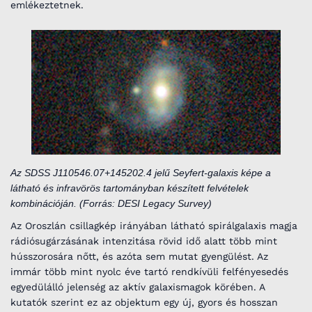
emlékeztetnek.
Az SDSS J110546.07+145202.4 jelű Seyfert-galaxis képe a
látható és infravörös tartományban készített felvételek
kombinációján. (Forrás: DESI Legacy Survey)
Az Oroszlán csillagkép irányában látható spirálgalaxis magja
rádiósugárzásának intenzitása rövid idő alatt több mint
hússzorosára nőtt, és azóta sem mutat gyengülést. Az
immár több mint nyolc éve tartó rendkívüli felfényesedés
egyedülálló jelenség az aktív galaxismagok körében. A
kutatók szerint ez az objektum egy új, gyors és hosszan