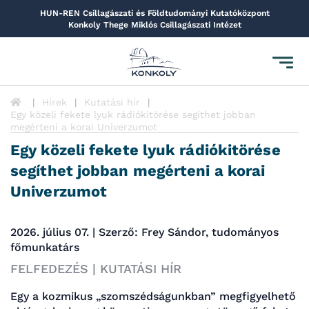
HUN-REN Csillagászati és Földtudományi Kutatóközpont
Konkoly Thege Miklós Csillagászati Intézet
Toggl
navig
Hírek
Kutatási hír
Egy közeli fekete lyuk rádiókitörése segíthet jobban
megérteni a korai Univerzumot
Egy közeli fekete lyuk rádiókitörése
segíthet jobban megérteni a korai
Univerzumot
2026. július 07. | Szerző: Frey Sándor, tudományos
főmunkatárs
FELFEDEZÉS | KUTATÁSI HÍR
Egy a kozmikus „szomszédságunkban” megfigyelhető