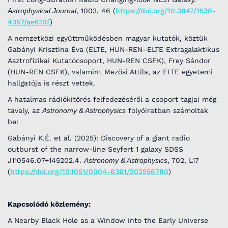
Astrophysical Journal
, 1003, 46 (
https://doi.org/10.3847/1538-
4357/ae610f
)
A nemzetközi együttműködésben magyar kutatók, köztük
Gabányi Krisztina Éva (ELTE, HUN-REN–ELTE Extragalaktikus
Asztrofizikai Kutatócsoport, HUN-REN CSFK), Frey Sándor
(HUN-REN CSFK), valamint Mezősi Attila, az ELTE egyetemi
hallgatója is részt vettek.
A hatalmas rádiókitörés felfedezéséről a csoport tagjai még
tavaly, az
Astronomy & Astrophysics
folyóiratban számoltak
be:
Gabányi K.É. et al. (2025): Discovery of a giant radio
outburst of the narrow-line Seyfert 1 galaxy SDSS
J110546.07+145202.4.
Astronomy & Astrophysics
, 702, L17
(
https://doi.org/10.1051/0004-6361/202556780
)
Kapcsolódó közlemény:
A Nearby Black Hole as a Window into the Early Universe