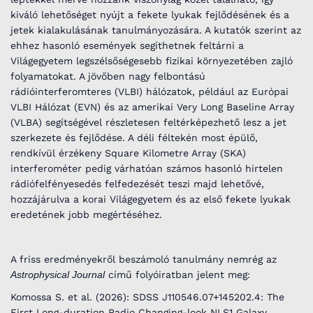
kiváló lehetőséget nyújt a fekete lyukak fejlődésének és a
jetek kialakulásának tanulmányozására. A kutatók szerint az
ehhez hasonló események segíthetnek feltárni a
Világegyetem legszélsőségesebb fizikai környezetében zajló
folyamatokat. A jövőben nagy felbontású
rádióinterferomteres (VLBI) hálózatok, például az Európai
VLBI Hálózat (EVN) és az amerikai Very Long Baseline Array
(VLBA) segítségével részletesen feltérképezhető lesz a jet
szerkezete és fejlődése. A déli féltekén most épülő,
rendkívül érzékeny Square Kilometre Array (SKA)
interferométer pedig várhatóan számos hasonló hirtelen
rádiófelfényesedés felfedezését teszi majd lehetővé,
hozzájárulva a korai Világegyetem és az első fekete lyukak
eredetének jobb megértéséhez.
A friss eredményekről beszámoló tanulmány nemrég az
Astrophysical Journal
című folyóiratban jelent meg:
Komossa S. et al. (2026): SDSS J110546.07+145202.4: The
First Long-duration Radio Changing-look NLS1 Galaxy.