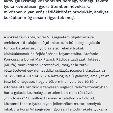
aktív galaxismag központi szupernagy tömegű fekete
lyuka kivételesen gyors ütemben növekszik,
miközben olyan erős rádiókitörést produkált, amilyet
korábban még sosem figyeltek meg.
A sokkal távolabbi, korai Világegyetem objektumaira
emlékeztető tulajdonságai miatt ez a különleges galaxis
fontos betekintést nyújt az első fekete lyukak
kialakulásának és fejlődésének folyamataiba. Stefanie
Komossa, a bonni Max Planck Rádiócsillagászati Intézet
(MPIfR) munkatársa vezetésével, magyar kutatók
részvételével egy nemzetközi csillagászcsoport vizsgálta az
SDSS J110546.07+145202.4 katalógusjelű galaxist, amelyet az
tesz különlegessé, hogy a több mint nyolc éve történt
kitörése óta rendkívül fényesen sugároz rádiótartományban.
Bár a galaxis kozmológiai értelemben nem túl távol,
„mindössze” 1,8 milliárd fényévre található a Földtől,
központi fekete lyuka olyan jellemzőket mutat, amelyek
inkább a korai Világegyetem gyorsan fejlődő fekete lyukaira