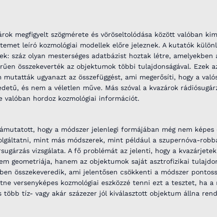
rok megfigyelt szögmérete és vöröseltolódása között valóban ki
temet leíró kozmológiai modellek előre jeleznek. A kutatók külön
ztek: száz olyan mesterséges adatbázist hoztak létre, amelyekben 
erűen összekeverték az objektumok többi tulajdonságával. Ezek a
 mutatták ugyanazt az összefüggést, ami megerősíti, hogy a val
redetű, és nem a véletlen műve. Más szóval a kvazárok rádiósugár
e valóban hordoz kozmológiai információt.
 rámutatott, hogy a módszer jelenlegi formájában még nem képes
olgáltatni, mint más módszerek, mint például a szupernóva-robb
gárzás vizsgálata. A fő problémát az jelenti, hogy a kvazárjetek
m geometriája, hanem az objektumok saját asztrofizikai tulajdon
szben összekeveredik, ami jelentősen csökkenti a módszer pontoss
etne versenyképes kozmológiai eszközzé tenni ezt a tesztet, ha a
több tíz- vagy akár százezer jól kiválasztott objektum állna rend