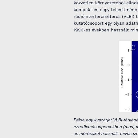
közvetlen környezetéből elindu
kompakt és nagy teljesítménn
rádióinterferométeres (VLBI) 
kutatócsoport egy olyan adat
1990-es években használt mint
Példa egy kvazárjet VLBI-térkép
ezredívmásodpercekben (mas) mé
es méréseket használt, mivel ezen