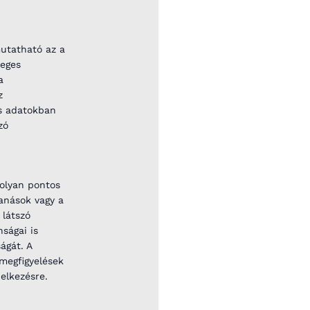
mutatható az a
leges
a
z
ós adatokban
zó
 olyan pontos
anások vagy a
 látszó
ságai is
ágát. A
 megfigyelések
elkezésre.