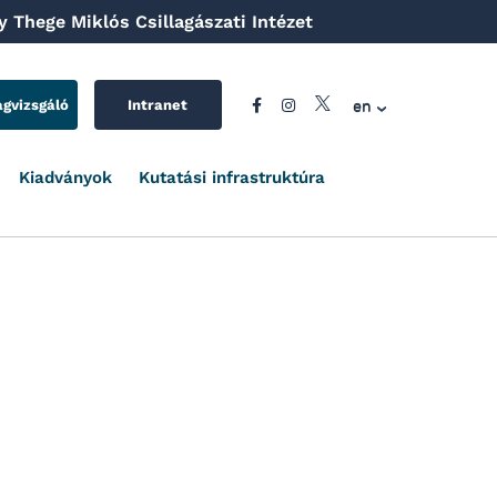
 Thege Miklós Csillagászati Intézet
en
agvizsgáló
Intranet
Kiadványok
Kutatási infrastruktúra