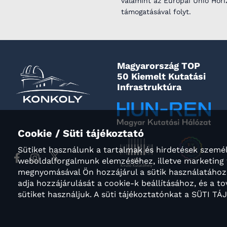
valamint az Európai Unió Hori
támogatásával folyt.
Magyarország TOP
50 Kiemelt Kutatási
Infrastruktúra
Cookie / Süti tájékoztató
Sütiket használunk a tartalmak és hirdetések személ
weboldalforgalmunk elemzéséhez, illetve marketi
megnyomásával Ön hozzájárul a sütik használatához.
adja hozzájárulását a cookie-k beállításához, és a
sütiket használjuk. A süti tájékoztatónkat a SÜTI T