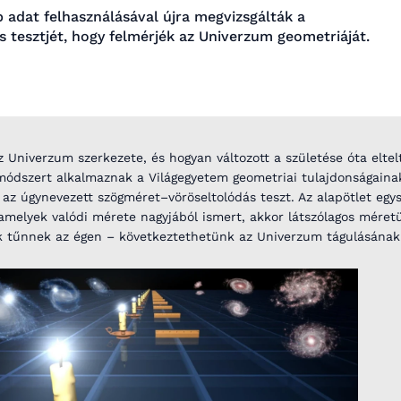
 adat felhasználásával újra megvizsgálták a
s tesztjét, hogy felmérjék az Univerzum geometriáját.
 Univerzum szerkezete, és hogyan változott a születése óta eltel
módszert alkalmaznak a Világegyetem geometriai tulajdonságainak
 az úgynevezett szögméret–vöröseltolódás teszt. Az alapötlet egy
amelyek valódi mérete nagyjából ismert, akkor látszólagos méret
k tűnnek az égen – következtethetünk az Univerzum tágulásának 