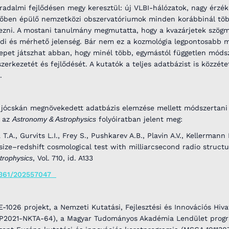
orradalmi fejlődésen megy keresztül: új VLBI-hálózatok, nagy érzé
övőben épülő nemzetközi obszervatóriumok minden korábbinál töb
pezni. A mostani tanulmány megmutatta, hogy a kvazárjetek szög
ódi és mérhető jelenség. Bár nem ez a kozmológia legpontosabb 
repet játszhat abban, hogy minél több, egymástól független móds
zerkezetét és fejlődését. A kutatók a teljes adatbázist is közzéte
.
, jócskán megnövekedett adatbázis elemzése mellett módszertani 
g az
Astronomy & Astrophysics
folyóiratban jelent meg:
.A., Gurvits L.I., Frey S., Pushkarev A.B., Plavin A.V., Kellermann K
 size–redshift cosmological test with milliarcsecond radio structu
trophysics
, Vol. 710, id. A133
-6361/202557047
1026 projekt, a Nemzeti Kutatási, Fejlesztési és Innovációs Hiva
P2021-NKTA-64), a Magyar Tudományos Akadémia Lendület progr