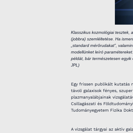
Klasszikus kozmológiai tesztek,
(jobbra) szemléltetése. Ha ismer
„standard mérőrudakat”, valamint
modellünket leíró paramétereket.
példát, bár természetesen egyik
JPL)
Egy frissen publikált kutatás
távoli galaxisok fényes, szupe
plazmanyalábjainak vizsgálat
Csillagászati és Földtudományi
Tudományegyetem Fizika Doktor
A vizsgálat tárgyai az aktív 