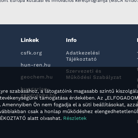
zont Európa kutatási és innovációs keretprogramja (MSCA 101130
Linkek
Info
csfk.org
Adatkezelési
Tájékoztató
hun-ren.hu
Szervezeti és
geochem.hu
Működési Szabályzat
hungarian-
yre szabásához, a látogatóink magasabb szintű kiszolgál
geography.hu
ng tevékenységünk támogatása érdekében. Az „ELFOGADO
 Amennyiben Ön nem fogadja el a süti beállításokat, azz
 továbbiakban csak a honlap működéshez elengedhetetlenü
ÁJÉKOZTATÓ alatt olvashat.
Részletek