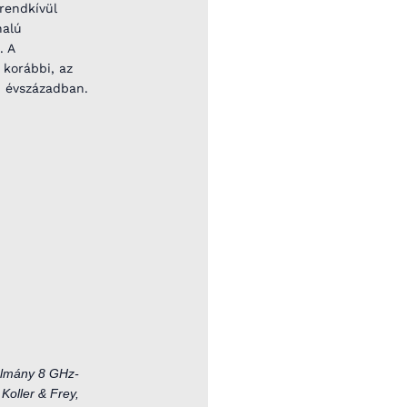
 rendkívül
nalú
. A
 korábbi, az
d évszázadban.
ulmány 8 GHz-
Koller & Frey,