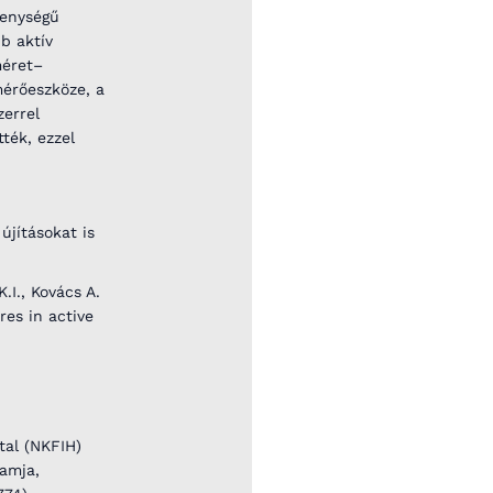
kenységű
b aktív
méret–
mérőeszköze, a
zerrel
tték, ezzel
újításokat is
.I., Kovács A.
res in active
tal (NKFIH)
amja,