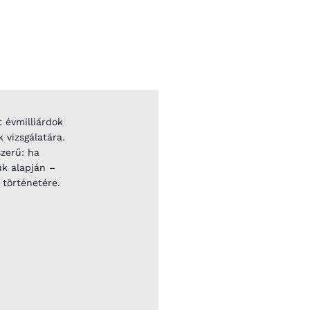
t évmilliárdok
 vizsgálatára.
szerű: ha
ük alapján –
történetére.