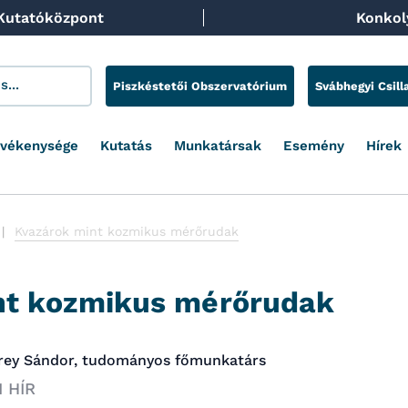
 Kutatóközpont
Konkoly
Piszkéstetői Obszervatórium
Svábhegyi Csill
evékenysége
Kutatás
Munkatársak
Esemény
Hírek
Kvazárok mint kozmikus mérőrudak
nt kozmikus mérőrudak
: Frey Sándor, tudományos főmunkatárs
 HÍR