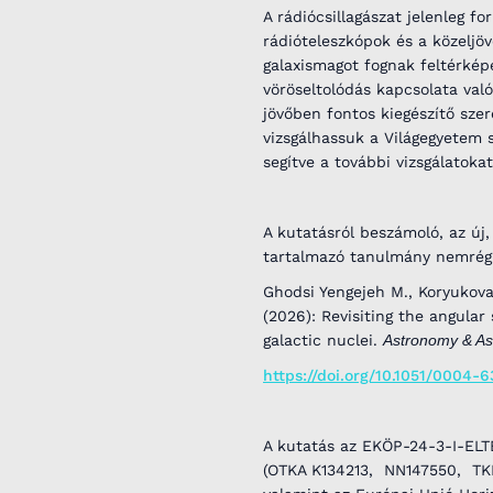
A rádiócsillagászat jelenleg f
rádióteleszkópok és a közelj
galaxismagot fognak feltérké
vöröseltolódás kapcsolata val
jövőben fontos kiegészítő sze
vizsgálhassuk a Világegyetem s
segítve a további vizsgálatokat
A kutatásról beszámoló, az új
tartalmazó tanulmány nemré
Ghodsi Yengejeh M., Koryukova T
(2026): Revisiting the angular
galactic nuclei.
Astronomy & As
https://doi.org/10.1051/0004
A kutatás az EKÖP-24-3-I-ELTE-
(OTKA K134213, NN147550, TK