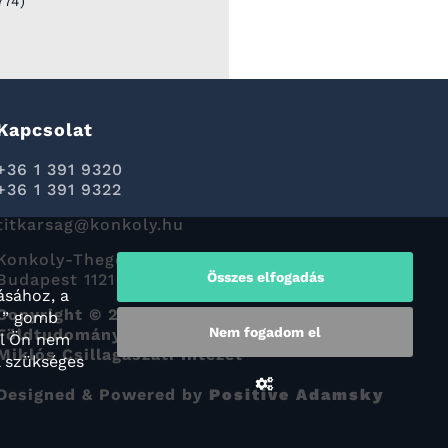
774)
Kapcsolat
+36 1 391 9320
+36 1 391 9322
titkarsag@konkoly.hu
Konkoly-Thege Miklós út 15-17.
Összes elfogadás
Budapest 1121
ásához, a
Copyright © 2022 HUN-REN Csillagászati és
M” gomb
Nem fogadom el
Földtudományi Kutatóközpont Konkoly Thege
al Ön nem
Miklós Csillagászati Intézet
l szükséges
Designed & Powered by
Positive Adamsky