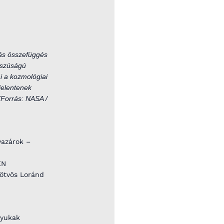
dás összefüggés
sszúságú
i a kozmológiai
jelentenek
(Forrás: NASA /
vazárok –
EN
Eötvös Loránd
lyukak