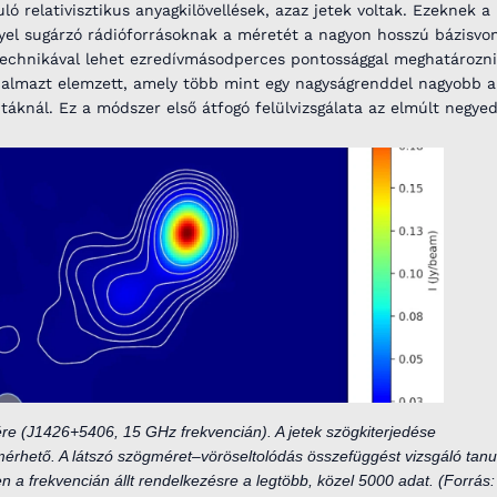
ló relativisztikus anyagkilövellések, azaz jetek voltak. Ezeknek a
yel sugárzó rádióforrásoknak a méretét a nagyon hosszú bázisvo
technikával lehet ezredívmásodperces pontossággal meghatározni
halmazt elemzett, amely több mint egy nagyságrenddel nagyobb a
áknál. Ez a módszer első átfogó felülvizsgálata az elmúlt negye
ére (J1426+5406, 15 GHz frekvencián). A jetek szögkiterjedése
rhető. A látszó szögméret–vöröseltolódás összefüggést vizsgáló tan
 a frekvencián állt rendelkezésre a legtöbb, közel 5000 adat. (Forrás: 