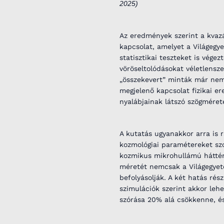
2025)
Az eredmények szerint a kvazá
kapcsolat, amelyet a Világegye
statisztikai teszteket is vége
vöröseltolódásokat véletlensz
„összekevert” minták már nem
megjelenő kapcsolat fizikai e
nyalábjainak látszó szögméret
A kutatás ugyanakkor arra is
kozmológiai paramétereket sz
kozmikus mikrohullámú háttérsu
méretét nemcsak a Világegyete
befolyásolják. A két hatás ré
szimulációk szerint akkor leh
szórása 20% alá csökkenne, és 