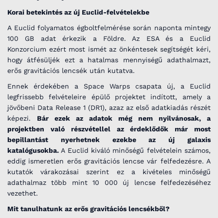
Korai betekintés az új Euclid-felvételekbe
A Euclid folyamatos égboltfelmérése során naponta mintegy
100 GB adat érkezik a Földre. Az ESA és a Euclid
Konzorcium ezért most ismét az önkéntesek segítségét kéri,
hogy átfésüljék ezt a hatalmas mennyiségű adathalmazt,
erős gravitációs lencsék után kutatva.
Ennek érdekében a Space Warps csapata új, a Euclid
legfrissebb felvételeire épülő projektet indított, amely a
jövőbeni Data Release 1 (DR1), azaz az első adatkiadás részét
képezi.
Bár ezek az adatok még nem nyilvánosak, a
projektben való részvétellel az érdeklődők már most
bepillantást nyerhetnek ezekbe az új galaxis
katalógusokba.
A Euclid kiváló minőségű felvételein számos,
eddig ismeretlen erős gravitációs lencse vár felfedezésre. A
kutatók várakozásai szerint ez a kivételes minőségű
adathalmaz több mint 10 000 új lencse felfedezéséhez
vezethet.
Mit tanulhatunk az erős gravitációs lencsékből?