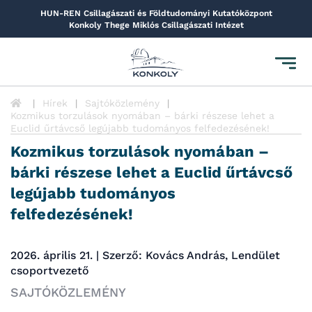
HUN-REN Csillagászati és Földtudományi Kutatóközpont
Konkoly Thege Miklós Csillagászati Intézet
Toggl
navig
Hírek
Sajtóközlemény
Kozmikus torzulások nyomában – bárki részese lehet a
Euclid űrtávcső legújabb tudományos felfedezésének!
Kozmikus torzulások nyomában –
bárki részese lehet a Euclid űrtávcső
legújabb tudományos
felfedezésének!
2026. április 21. | Szerző: Kovács András, Lendület
csoportvezető
SAJTÓKÖZLEMÉNY