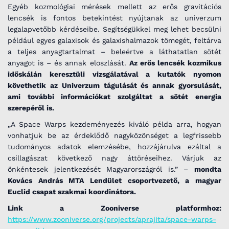
Egyéb kozmológiai mérések mellett az erős gravitációs
lencsék is fontos betekintést nyújtanak az univerzum
legalapvetőbb kérdéseibe. Segítségükkel meg lehet becsülni
például egyes galaxisok és galaxishalmazok tömegét, feltárva
a teljes anyagtartalmat – beleértve a láthatatlan sötét
anyagot is – és annak eloszlását.
Az erős lencsék kozmikus
időskálán keresztüli vizsgálatával a kutatók nyomon
követhetik az Univerzum tágulását és annak gyorsulását,
ami további információkat szolgáltat a sötét energia
szerepéről is.
„A Space Warps kezdeményezés kiváló példa arra, hogyan
vonhatjuk be az érdeklődő nagyközönséget a legfrissebb
tudományos adatok elemzésébe, hozzájárulva ezáltal a
csillagászat következő nagy áttöréseihez. Várjuk az
önkéntesek jelentkezését Magyarországról is.” –
mondta
Kovács András MTA Lendület csoportvezető, a magyar
Euclid csapat szakmai koordinátora.
Link a Zooniverse platformhoz:
https://www.zooniverse.org/projects/aprajita/space-warps-