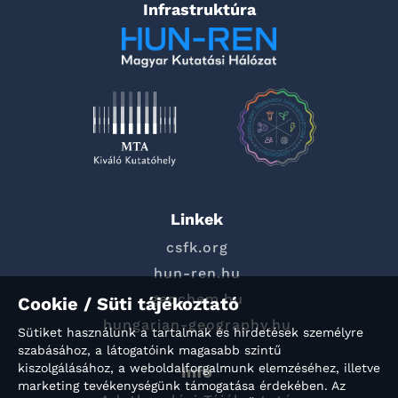
Infrastruktúra
Linkek
csfk.org
hun-ren.hu
geochem.hu
Cookie / Süti tájékoztató
hungarian-geography.hu
Sütiket használunk a tartalmak és hirdetések személyre
szabásához, a látogatóink magasabb szintű
kiszolgálásához, a weboldalforgalmunk elemzéséhez, illetve
Info
marketing tevékenységünk támogatása érdekében. Az