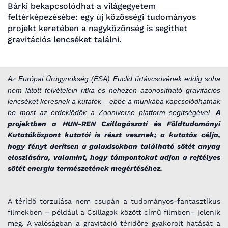
Bárki bekapcsolódhat a világegyetem
feltérképezésébe: egy új közösségi tudományos
projekt keretében a nagyközönség is segíthet
gravitációs lencséket találni.
Az Európai Űrügynökség (ESA) Euclid űrtávcsövének eddig soha
nem látott felvételein ritka és nehezen azonosítható gravitációs
lencséket keresnek a kutatók – ebbe a munkába kapcsolódhatnak
be most az érdeklődők a Zooniverse platform segítségével.
A
projektben a HUN-REN Csillagászati és Földtudományi
Kutatóközpont kutatói is részt vesznek; a kutatás célja,
hogy fényt derítsen a galaxisokban található sötét anyag
eloszlására, valamint, hogy támpontokat adjon a rejtélyes
sötét energia természetének megértéséhez.
A téridő torzulása nem csupán a tudományos-fantasztikus
filmekben – például a Csillagok között című filmben– jelenik
meg. A valóságban a gravitáció téridőre gyakorolt hatását a