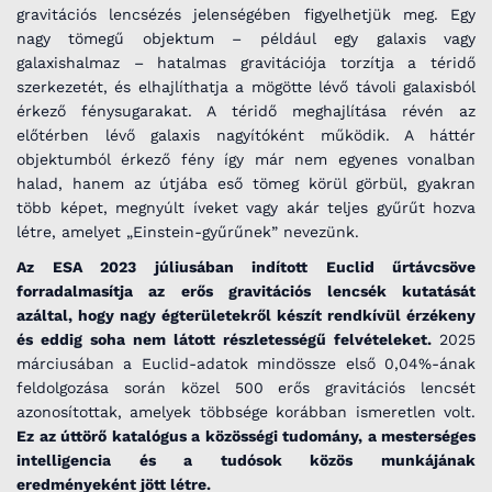
gravitációs lencsézés jelenségében figyelhetjük meg. Egy
nagy tömegű objektum – például egy galaxis vagy
galaxishalmaz – hatalmas gravitációja torzítja a téridő
szerkezetét, és elhajlíthatja a mögötte lévő távoli galaxisból
érkező fénysugarakat. A téridő meghajlítása révén az
előtérben lévő galaxis nagyítóként működik. A háttér
objektumból érkező fény így már nem egyenes vonalban
halad, hanem az útjába eső tömeg körül görbül, gyakran
több képet, megnyúlt íveket vagy akár teljes gyűrűt hozva
létre, amelyet „Einstein-gyűrűnek” nevezünk.
Az ESA 2023 júliusában indított Euclid űrtávcsöve
forradalmasítja az erős gravitációs lencsék kutatását
azáltal, hogy nagy égterületekről készít rendkívül érzékeny
és eddig soha nem látott részletességű felvételeket.
2025
márciusában a Euclid-adatok mindössze első 0,04%-ának
feldolgozása során közel 500 erős gravitációs lencsét
azonosítottak, amelyek többsége korábban ismeretlen volt.
Ez az úttörő katalógus a közösségi tudomány, a mesterséges
intelligencia és a tudósok közös munkájának
eredményeként jött létre.