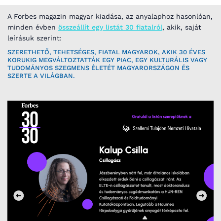
A Forbes magazin magyar kiadása, az anyalaphoz hasonlóan,
minden évben
összeállít egy listát 30 fiatalról
, akik, saját
leírásuk szerint:
SZERETHETŐ, TEHETSÉGES, FIATAL MAGYAROK, AKIK 30 ÉVES
KORUKIG MEGVÁLTOZTATTÁK EGY PIAC, EGY KULTURÁLIS VAGY
TUDOMÁNYOS SZEGMENS ÉLETÉT MAGYARORSZÁGON ÉS
SZERTE A VILÁGBAN.