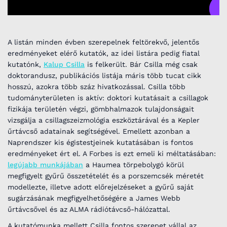
A listán minden évben szerepelnek feltörekvő, jelentős
eredményeket elérő kutatók, az idei listára pedig fiatal
kutatónk,
Kalup Csilla
is felkerült. Bár Csilla még csak
doktorandusz, publikációs listája máris több tucat cikk
hosszú, azokra több száz hivatkozással. Csilla több
tudományterületen is aktív: doktori kutatásait a csillagok
fizikája területén végzi, gömbhalmazok tulajdonságait
vizsgálja a csillagszeizmológia eszköztárával és a Kepler
űrtávcső adatainak segítségével. Emellett azonban a
Naprendszer kis égistestjeinek kutatásában is fontos
eredményeket ért el. A Forbes is ezt emeli ki méltatásában:
legújabb munkájában
a Haumea törpebolygó körül
megfigyelt gyűrű összetételét és a porszemcsék méretét
modellezte, illetve adott előrejelzéseket a gyűrű saját
sugárzásának megfigyelhetőségére a James Webb
űrtávcsővel és az ALMA rádiótávcső-hálózattal.
A kutatómunka mellett Csilla fontos szerepet vállal az