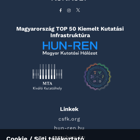
Magyarország TOP 50 Kiemelt Kutatási
Infrastruktúra
Linkek
csfk.org
hun-ren.hu
geochem.hu
Cookie / Süti tájékoztató