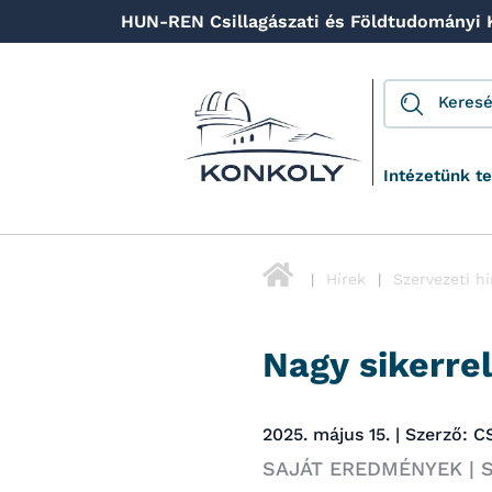
HUN-REN Csillagászati és Földtudományi
Intézetünk t
Hírek
Szervezeti hí
Nagy sikerre
2025. május 15. | Szerző: 
SAJÁT EREDMÉNYEK | S