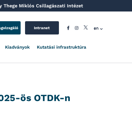
 Thege Miklós Csillagászati Intézet
en
agvizsgáló
Intranet
Kiadványok
Kutatási infrastruktúra
 2025-ös OTDK-n