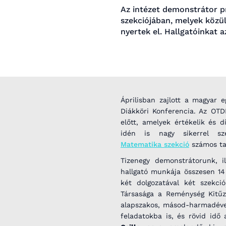
Az intézet demonstrátor pr
szekciójában, melyek köz
nyertek el. Hallgatóinkat a
Áprilisban zajlott a magyar
Diákköri Konferencia. Az OT
előtt, amelyek értékelik és d
idén is nagy sikerrel s
Matematika szekció
számos tag
Tizenegy demonstrátorunk, i
hallgató munkája összesen 14
két dolgozatával két szekci
Társasága a Reménység Kitűző
alapszakos, másod-harmadéves
feladatokba is, és rövid idő