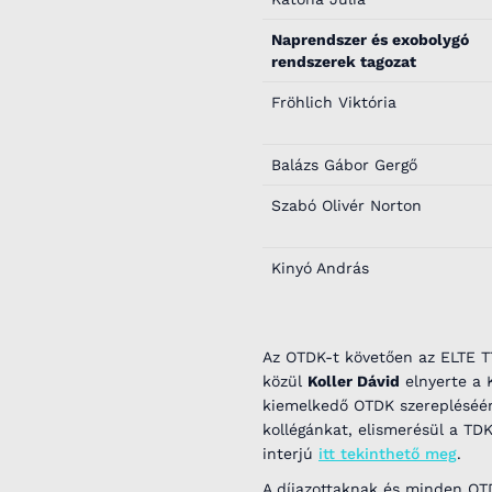
Naprendszer és exobolygó
rendszerek tagozat
Fröhlich Viktória
Balázs Gábor Gergő
Szabó Olivér Norton
Kinyó András
Az OTDK-t követően az ELTE TT
közül
Koller Dávid
elnyerte a K
kiemelkedő OTDK szerepléséér
kollégánkat, elismerésül a TD
interjú
itt tekinthető meg
.
A díjazottaknak és minden OTD