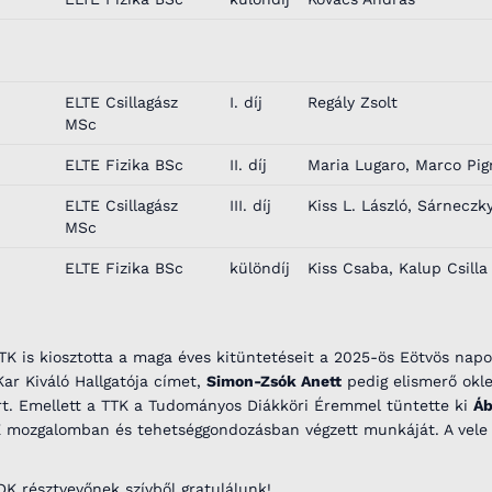
ELTE Csillagász
I. díj
Regály Zsolt
MSc
ELTE Fizika BSc
II. díj
Maria Lugaro, Marco Pig
ELTE Csillagász
III. díj
Kiss L. László, Sárneczky
MSc
ELTE Fizika BSc
különdíj
Kiss Csaba, Kalup Csilla
K is kiosztotta a maga éves kitüntetéseit a 2025-ös Eötvös napo
ar Kiváló Hallgatója címet,
Simon-Zsók Anett
pedig elismerő okle
t. Emellett a TTK a Tudományos Diákköri Éremmel tüntette ki
Áb
K mozgalomban és tehetséggondozásban végzett munkáját. A vele 
K résztvevőnek szívből gratulálunk!