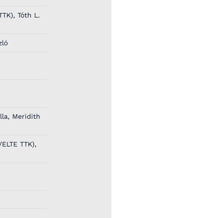
TK), Tóth L.
zló
lla, Meridith
/ELTE TTK),
)