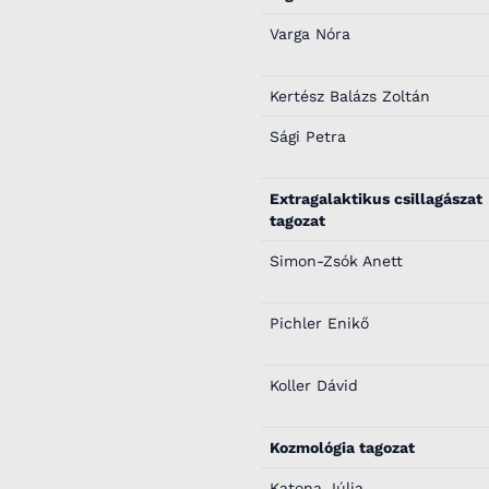
Varga Nóra
Kertész Balázs Zoltán
Sági Petra
Extragalaktikus csillagászat
tagozat
Simon-Zsók Anett
Pichler Enikő
Koller Dávid
Kozmológia tagozat
Katona Júlia