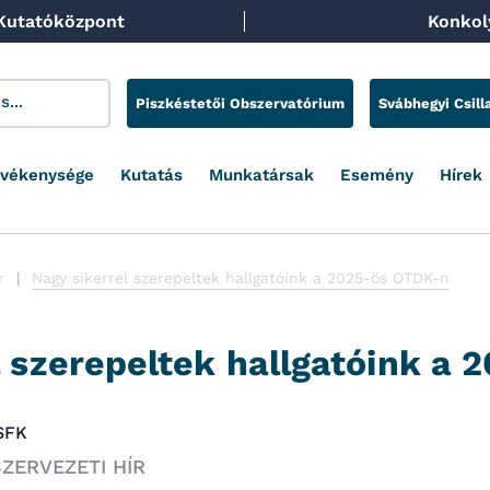
 Kutatóközpont
Konkoly
Piszkéstetői Obszervatórium
Svábhegyi Csill
evékenysége
Kutatás
Munkatársak
Esemény
Hírek
r
Nagy sikerrel szerepeltek hallgatóink a 2025-ös OTDK-n
l szerepeltek hallgatóink a
CSFK
ZERVEZETI HÍR