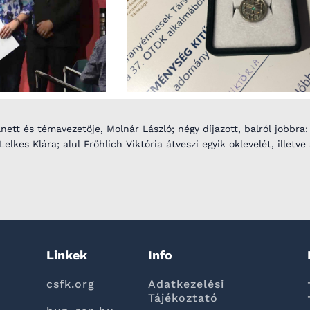
ett és témavezetője, Molnár László; négy díjazott, balról jobbra:
elkes Klára; alul Fröhlich Viktória átveszi egyik oklevelét, illet
Linkek
Info
csfk.org
Adatkezelési
Tájékoztató