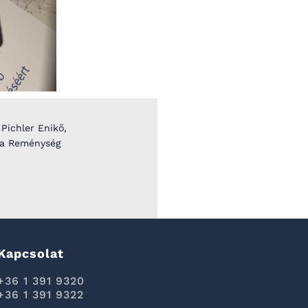
 Pichler Enikő,
ve a Reménység
Kapcsolat
+36 1 391 9320
+36 1 391 9322