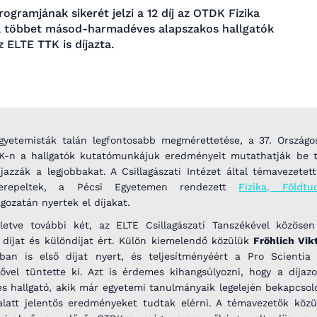
ogramjának sikerét jelzi a 12 díj az OTDK Fizika
ül többet másod-harmadéves alapszakos hallgatók
z ELTE TTK is díjazta.
 egyetemisták talán legfontosabb megmérettetése, a 37. Ország
DK-n a hallgatók kutatómunkájuk eredményeit mutathatják be ta
íjazzák a legjobbakat. A Csillagászati Intézet által témavezetet
zerepeltek, a Pécsi Egyetemen rendezett
Fizika, Földt
ozatán nyertek el díjakat.
lletve további két, az ELTE Csillagászati Tanszékével közösen
 díjat és különdíjat ért. Külön kiemelendő közülük
Fröhlich Vik
óban is első díjat nyert, és teljesítményéért a Pro Scientia
vel tüntette ki. Azt is érdemes kihangsúlyozni, hogy a díjaz
 hallgató, akik már egyetemi tanulmányaik legelején bekapcsol
 alatt jelentős eredményeket tudtak elérni. A témavezetők köz