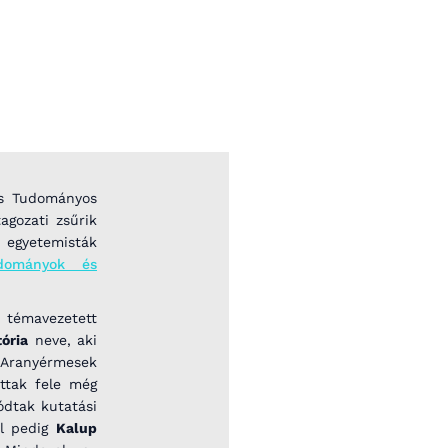
os Tudományos
gozati zsűrik
t egyetemisták
udományok és
 témavezetett
tória
neve, aki
 Aranyérmesek
ottak fele még
ódtak kutatási
ül pedig
Kalup