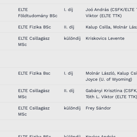
ELTE
I. díj
Joó András (CSFK/ELTE T
Földtudomány BSc
Viktor (ELTE TTK)
ELTE Fizika BSc
II. díj
Kalup Csilla, Molnár Lás
ELTE Csillagász
különdíj
Kriskovics Levente
MSc
ELTE Fizika Bsc
I. díj
Molnár László, Kalup Csi
Joyce (U. of Wyoming)
ELTE Csillagász
II. díj
Gabányi Krisztina (CSFK
MSc
Tóth L. Viktor (ELTE TTK
ELTE Csillagász
különdíj
Frey Sándor
MSc
ELTE Fizika BSc
különdíj
Kovács András