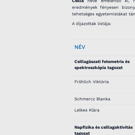
Csilla
neve emelendő ki, mi
eredmények fényesen bizonyí
tehetséges egyetemistákat tá
A díjazottak listája:
NÉV
Csillagászati fotometria és
spektroszkópia tagozat
Fröhlich Viktória
Schmercz Blanka
Lelkes Klára
Napfizika és csillagaktivitás
tagozat