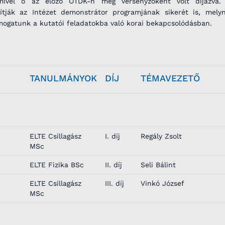
vel ő az előző OTDK-n még versenyzőként volt díjazva.
tják az Intézet demonstrátor programjának sikerét is, mely
mogatunk a kutatói feladatokba való korai bekapcsolódásban.
TANULMÁNYOK
DÍJ
TÉMAVEZETŐ
ELTE Csillagász
I. díj
Regály Zsolt
MSc
ELTE Fizika BSc
II. díj
Seli Bálint
ELTE Csillagász
III. díj
Vinkó József
MSc