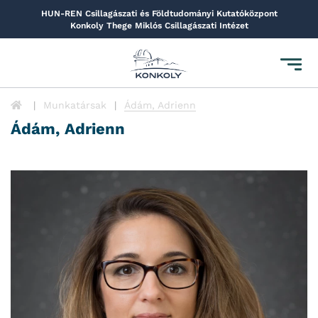
HUN-REN Csillagászati és Földtudományi Kutatóközpont
Konkoly Thege Miklós Csillagászati Intézet
Toggl
navig
Munkatársak
Ádám, Adrienn
Ádám, Adrienn