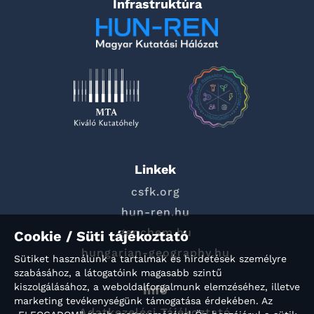
Infrastruktúra
Linkek
csfk.org
hun-ren.hu
geochem.hu
Cookie / Süti tájékoztató
hungarian-geography.hu
Sütiket használunk a tartalmak és hirdetések személyre
szabásához, a látogatóink magasabb szintű
kiszolgálásához, a weboldalforgalmunk elemzéséhez, illetve
Info
marketing tevékenységünk támogatása érdekében. Az
Adatkezelési Tájékoztató