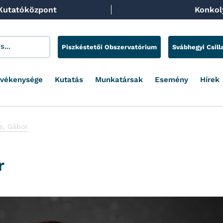
 Kutatóközpont
Konkoly
Piszkéstetői Obszervatórium
Svábhegyi Csill
evékenysége
Kutatás
Munkatársak
Esemény
Hírek
s, Gábor
r