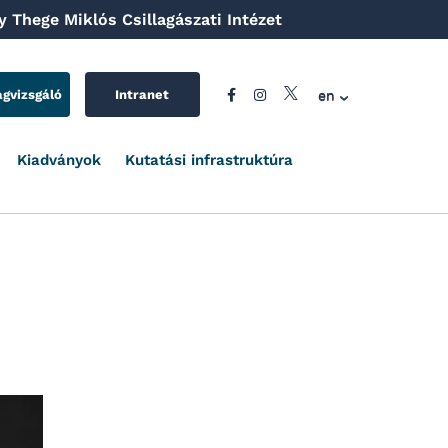
 Thege Miklós Csillagászati Intézet
en
agvizsgáló
Intranet
Kiadványok
Kutatási infrastruktúra