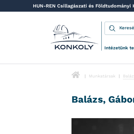
HUN-REN Csillagászati és Földtudományi
Intézetünk t
Munkatársak
Baláz
Balázs, Gábo