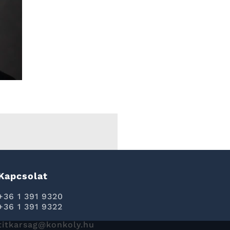
Kapcsolat
+36 1 391 9320
+36 1 391 9322
titkarsag@konkoly.hu