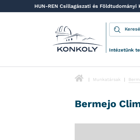
HUN-REN Csillagászati és Földtudományi
Intézetünk t
Munkatársak
Berm
Bermejo Cli