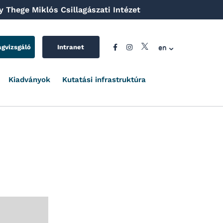
 Thege Miklós Csillagászati Intézet
en
agvizsgáló
Intranet
Kiadványok
Kutatási infrastruktúra