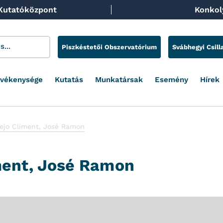
 Kutatóközpont
Konkoly
Piszkéstetői Obszervatórium
Svábhegyi Csill
evékenysége
Kutatás
Munkatársak
Esemény
Hírek
ejo Climent, José Ramon
ment, José Ramon