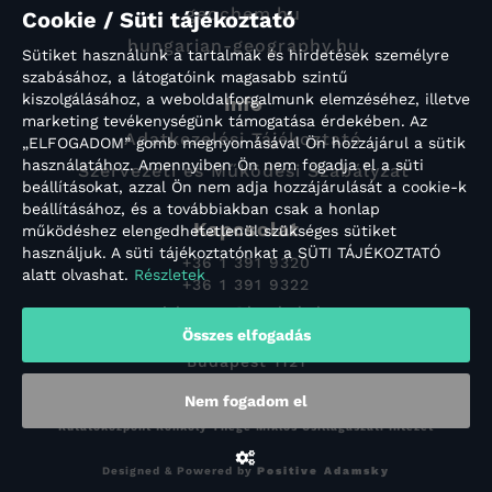
geochem.hu
Cookie / Süti tájékoztató
hungarian-geography.hu
Sütiket használunk a tartalmak és hirdetések személyre
szabásához, a látogatóink magasabb szintű
kiszolgálásához, a weboldalforgalmunk elemzéséhez, illetve
Info
marketing tevékenységünk támogatása érdekében. Az
Adatkezelési Tájékoztató
„ELFOGADOM” gomb megnyomásával Ön hozzájárul a sütik
használatához. Amennyiben Ön nem fogadja el a süti
Szervezeti és Működési Szabályzat
beállításokat, azzal Ön nem adja hozzájárulását a cookie-k
beállításához, és a továbbiakban csak a honlap
Kapcsolat
működéshez elengedhetetlenül szükséges sütiket
használjuk. A süti tájékoztatónkat a SÜTI TÁJÉKOZTATÓ
+36 1 391 9320
alatt olvashat.
Részletek
+36 1 391 9322
titkarsag@konkoly.hu
Összes elfogadás
Konkoly-Thege Miklós út 15-17.
Budapest 1121
Nem fogadom el
Copyright © 2022 HUN-REN Csillagászati és Földtudományi
Kutatóközpont Konkoly Thege Miklós Csillagászati Intézet
Designed & Powered by
Positive Adamsky