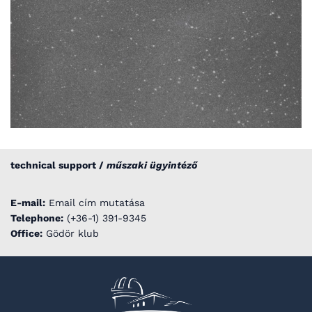
technical support /
műszaki ügyintéző
E-mail:
Email cím mutatása
Telephone:
(+36-1) 391-9345
Office:
Gödör klub