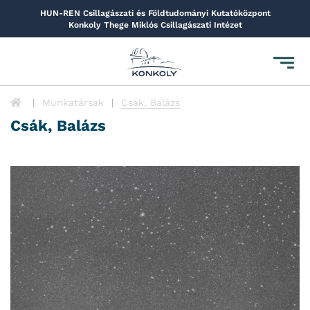
HUN-REN Csillagászati és Földtudományi Kutatóközpont
Konkoly Thege Miklós Csillagászati Intézet
Toggl
navig
Munkatársak
Csák, Balázs
Csák, Balázs