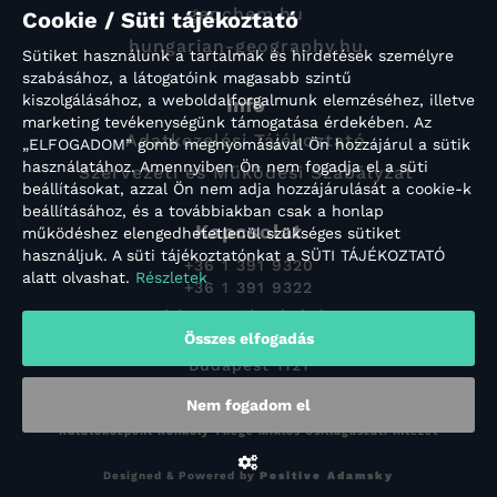
geochem.hu
Cookie / Süti tájékoztató
hungarian-geography.hu
Sütiket használunk a tartalmak és hirdetések személyre
szabásához, a látogatóink magasabb szintű
kiszolgálásához, a weboldalforgalmunk elemzéséhez, illetve
Info
marketing tevékenységünk támogatása érdekében. Az
Adatkezelési Tájékoztató
„ELFOGADOM” gomb megnyomásával Ön hozzájárul a sütik
használatához. Amennyiben Ön nem fogadja el a süti
Szervezeti és Működési Szabályzat
beállításokat, azzal Ön nem adja hozzájárulását a cookie-k
beállításához, és a továbbiakban csak a honlap
Kapcsolat
működéshez elengedhetetlenül szükséges sütiket
használjuk. A süti tájékoztatónkat a SÜTI TÁJÉKOZTATÓ
+36 1 391 9320
alatt olvashat.
Részletek
+36 1 391 9322
titkarsag@konkoly.hu
Összes elfogadás
Konkoly-Thege Miklós út 15-17.
Budapest 1121
Nem fogadom el
Copyright © 2022 HUN-REN Csillagászati és Földtudományi
Kutatóközpont Konkoly Thege Miklós Csillagászati Intézet
Designed & Powered by
Positive Adamsky