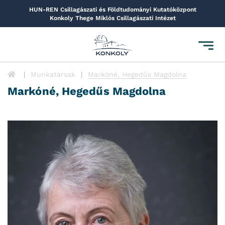
HUN-REN Csillagászati és Földtudományi Kutatóközpont
Konkoly Thege Miklós Csillagászati Intézet
Toggl
navig
Munkatársak
Markóné, Hegedűs Magdolna
Markóné, Hegedűs Magdolna