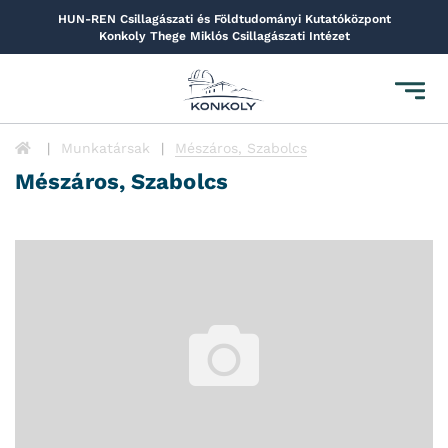
HUN-REN Csillagászati és Földtudományi Kutatóközpont
Konkoly Thege Miklós Csillagászati Intézet
Toggl
navig
Munkatársak
Mészáros, Szabolcs
Mészáros, Szabolcs