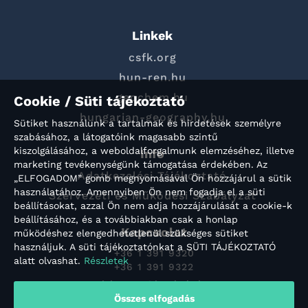
Linkek
csfk.org
hun-ren.hu
geochem.hu
Cookie / Süti tájékoztató
hungarian-geography.hu
Sütiket használunk a tartalmak és hirdetések személyre
szabásához, a látogatóink magasabb szintű
kiszolgálásához, a weboldalforgalmunk elemzéséhez, illetve
Info
marketing tevékenységünk támogatása érdekében. Az
Adatkezelési Tájékoztató
„ELFOGADOM” gomb megnyomásával Ön hozzájárul a sütik
használatához. Amennyiben Ön nem fogadja el a süti
Szervezeti és Működési Szabályzat
beállításokat, azzal Ön nem adja hozzájárulását a cookie-k
beállításához, és a továbbiakban csak a honlap
Kapcsolat
működéshez elengedhetetlenül szükséges sütiket
használjuk. A süti tájékoztatónkat a SÜTI TÁJÉKOZTATÓ
+36 1 391 9320
alatt olvashat.
Részletek
+36 1 391 9322
titkarsag@konkoly.hu
Összes elfogadás
Konkoly-Thege Miklós út 15-17.