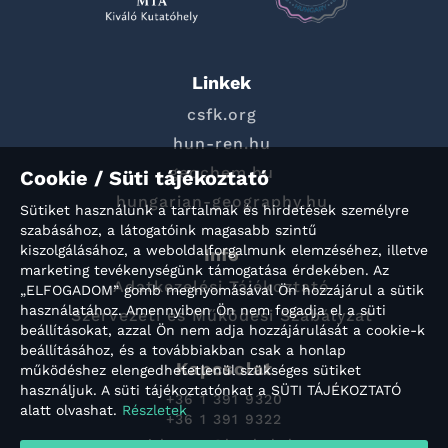
Linkek
csfk.org
hun-ren.hu
geochem.hu
Cookie / Süti tájékoztató
hungarian-geography.hu
Sütiket használunk a tartalmak és hirdetések személyre
szabásához, a látogatóink magasabb szintű
kiszolgálásához, a weboldalforgalmunk elemzéséhez, illetve
Info
marketing tevékenységünk támogatása érdekében. Az
Adatkezelési Tájékoztató
„ELFOGADOM” gomb megnyomásával Ön hozzájárul a sütik
használatához. Amennyiben Ön nem fogadja el a süti
Szervezeti és Működési Szabályzat
beállításokat, azzal Ön nem adja hozzájárulását a cookie-k
beállításához, és a továbbiakban csak a honlap
Kapcsolat
működéshez elengedhetetlenül szükséges sütiket
használjuk. A süti tájékoztatónkat a SÜTI TÁJÉKOZTATÓ
+36 1 391 9320
alatt olvashat.
Részletek
+36 1 391 9322
titkarsag@konkoly.hu