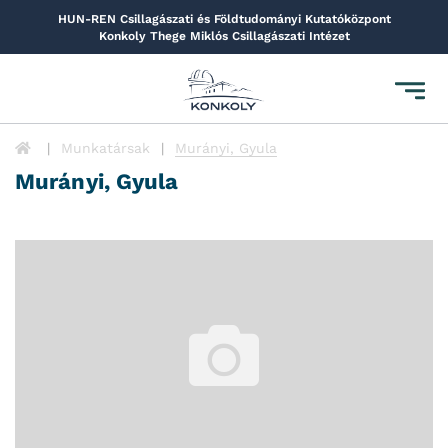
HUN-REN Csillagászati és Földtudományi Kutatóközpont
Konkoly Thege Miklós Csillagászati Intézet
Toggl
navig
Munkatársak
Murányi, Gyula
Murányi, Gyula