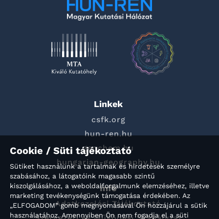
Linkek
csfk.org
hun-ren.hu
geochem.hu
Cookie / Süti tájékoztató
hungarian-geography.hu
Sütiket használunk a tartalmak és hirdetések személyre
szabásához, a látogatóink magasabb szintű
kiszolgálásához, a weboldalforgalmunk elemzéséhez, illetve
Info
marketing tevékenységünk támogatása érdekében. Az
Adatkezelési Tájékoztató
„ELFOGADOM” gomb megnyomásával Ön hozzájárul a sütik
használatához. Amennyiben Ön nem fogadja el a süti
Szervezeti és Működési Szabályzat