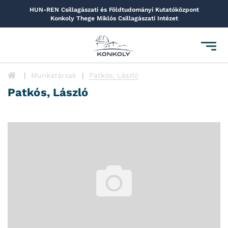
HUN-REN Csillagászati és Földtudományi Kutatóközpont
Konkoly Thege Miklós Csillagászati Intézet
Toggl
navig
Munkatársak
Patkós, László
Patkós, László