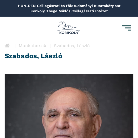
HUN-REN Csillagászati és Földtudományi Kutatóközpont
Konkoly Thege Miklós Csillagászati Intézet
Toggl
navig
Munkatársak
Szabados, László
Szabados, László