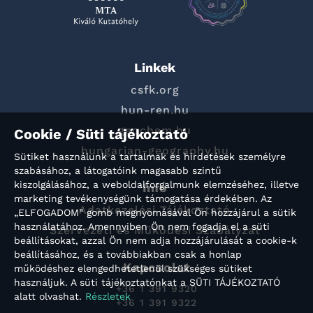
Linkek
csfk.org
hun-ren.hu
geochem.hu
Cookie / Süti tájékoztató
hungarian-geography.hu
Sütiket használunk a tartalmak és hirdetések személyre
szabásához, a látogatóink magasabb szintű
kiszolgálásához, a weboldalforgalmunk elemzéséhez, illetve
Info
marketing tevékenységünk támogatása érdekében. Az
Adatkezelési Tájékoztató
„ELFOGADOM” gomb megnyomásával Ön hozzájárul a sütik
használatához. Amennyiben Ön nem fogadja el a süti
Szervezeti és Működési Szabályzat
beállításokat, azzal Ön nem adja hozzájárulását a cookie-k
beállításához, és a továbbiakban csak a honlap
Kapcsolat
működéshez elengedhetetlenül szükséges sütiket
használjuk. A süti tájékoztatónkat a SÜTI TÁJÉKOZTATÓ
+36 1 391 9320
alatt olvashat.
Részletek
+36 1 391 9322