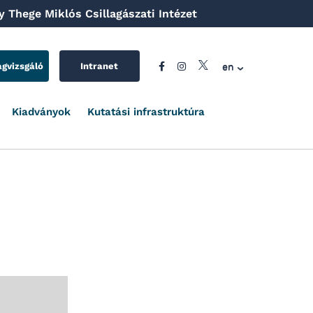
 Thege Miklós Csillagászati Intézet
en
agvizsgáló
Intranet
Kiadványok
Kutatási infrastruktúra