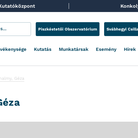
 Kutatóközpont
Konkoly
Piszkéstetői Obszervatórium
Svábhegyi Csill
evékenysége
Kutatás
Munkatársak
Esemény
Hírek
halmy, Géza
Géza