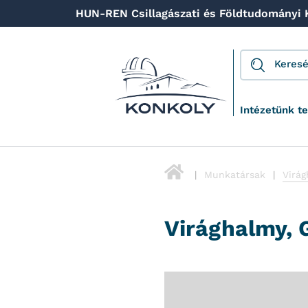
HUN-REN Csillagászati és Földtudományi
Intézetünk t
Munkatársak
Virág
Virághalmy, 