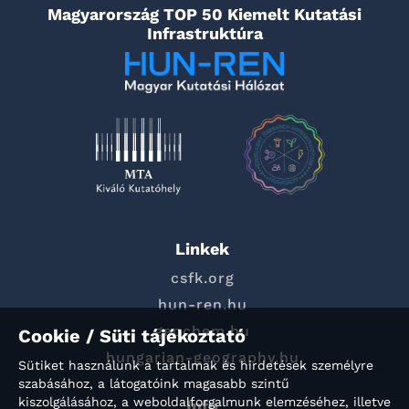
Magyarország TOP 50 Kiemelt Kutatási
Infrastruktúra
Linkek
csfk.org
hun-ren.hu
geochem.hu
Cookie / Süti tájékoztató
hungarian-geography.hu
Sütiket használunk a tartalmak és hirdetések személyre
szabásához, a látogatóink magasabb szintű
kiszolgálásához, a weboldalforgalmunk elemzéséhez, illetve
Info