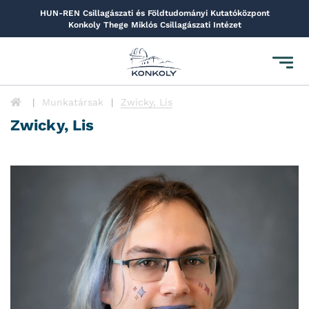
HUN-REN Csillagászati és Földtudományi Kutatóközpont
Konkoly Thege Miklós Csillagászati Intézet
Toggl
navig
Munkatársak
Zwicky, Lis
Zwicky, Lis