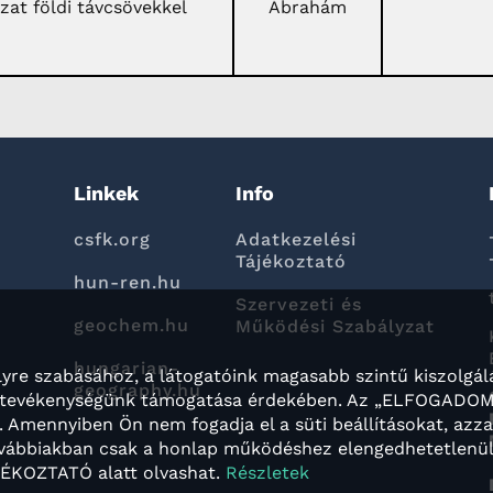
szat földi távcsövekkel
Ábrahám
Linkek
Info
csfk.org
Adatkezelési
Tájékoztató
hun-ren.hu
Szervezeti és
geochem.hu
Működési Szabályzat
hungarian-
yre szabásához, a látogatóink magasabb szintű kiszolgál
geography.hu
ng tevékenységünk támogatása érdekében. Az „ELFOGADO
 Amennyiben Ön nem fogadja el a süti beállításokat, azz
 továbbiakban csak a honlap működéshez elengedhetetlenü
ÁJÉKOZTATÓ alatt olvashat.
Részletek