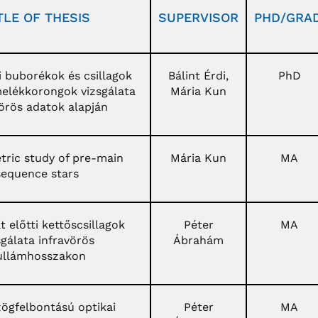
TLE OF THESIS
SUPERVISOR
PHD/GRAD
i buborékok és csillagok
Bálint Érdi,
PhD
melékkorongok vizsgálata
Mária Kun
vörös adatok alapján
ric study of pre-main
Mária Kun
MA
sequence stars
 előtti kettőscsillagok
Péter
MA
sgálata infravörös
Ábrahám
ullámhosszakon
ögfelbontású optikai
Péter
MA