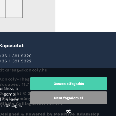
Kapcsolat
+36 1 391 9320
+36 1 391 9322
titkarsag@konkoly.hu
Konkoly-Thege Miklós út 15-17.
Összes elfogadás
Budapest 1121
ásához, a
Copyright © 2022 HUN-REN Csillagászati és
M” gomb
Nem fogadom el
Földtudományi Kutatóközpont Konkoly Thege
al Ön nem
Miklós Csillagászati Intézet
l szükséges
Designed & Powered by
Positive Adamsky