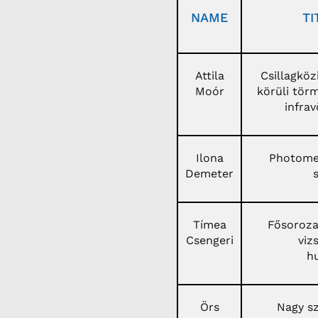
NAME
TI
Attila
Csillagköz
Moór
körüli tör
infra
Ilona
Photomet
Demeter
Tímea
Fősorozat
Csengeri
viz
h
Örs
Nagy sz