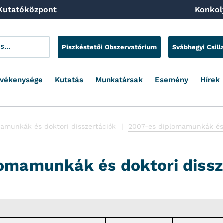
 Kutatóközpont
Konkoly
Piszkéstetői Obszervatórium
Svábhegyi Csill
evékenysége
Kutatás
Munkatársak
Esemény
Hírek
amunkák és doktori disszertációk
2007-es diplomamunkák és 
omamunkák és doktori dissz