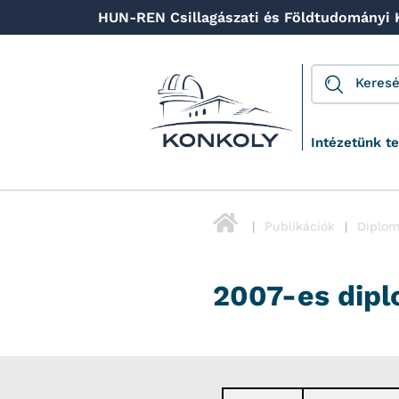
HUN-REN Csillagászati és Földtudományi
Intézetünk t
Publikációk
Diplom
2007-es dipl