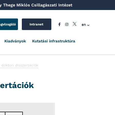
 Thege Miklós Csillagászati Intézet
en
agvizsgáló
Intranet
Kiadványok
Kutatási infrastruktúra
doktori disszertációk
ertációk