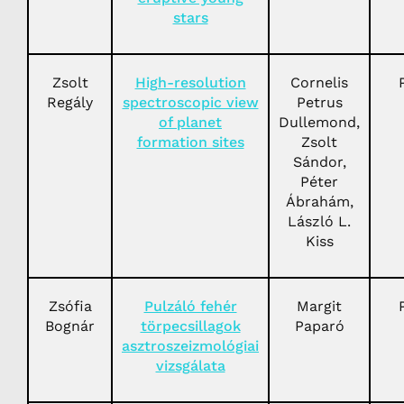
stars
Zsolt
High-resolution
Cornelis
Regály
spectroscopic view
Petrus
of planet
Dullemond,
formation sites
Zsolt
Sándor,
Péter
Ábrahám,
László L.
Kiss
Zsófia
Pulzáló fehér
Margit
Bognár
törpecsillagok
Paparó
asztroszeizmológiai
vizsgálata