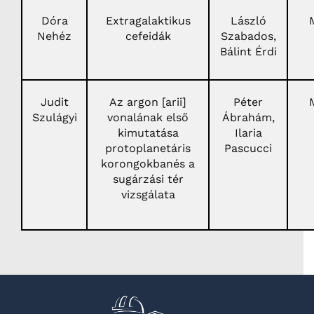
Dóra
Extragalaktikus
László
Nehéz
cefeidák
Szabados,
Bálint Érdi
Judit
Az argon [arii]
Péter
Szulágyi
vonalának első
Ábrahám,
kimutatása
Ilaria
protoplanetáris
Pascucci
korongokbanés a
sugárzási tér
vizsgálata