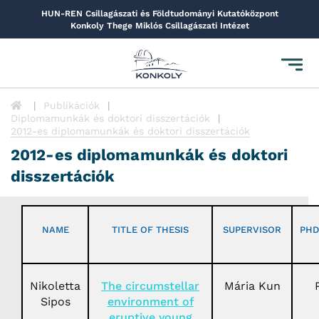
HUN-REN Csillagászati és Földtudományi Kutatóközpont
Konkoly Thege Miklós Csillagászati Intézet
Toggl
navig
Publikációk
Diplomamunkák és doktori disszertációk
2012-es diplomamunkák és doktori disszertációk
2012-es diplomamunkák és doktori
disszertációk
NAME
TITLE OF THESIS
SUPERVISOR
PHD
Nikoletta
The circumstellar
Mária Kun
Sipos
environment of
eruptive young