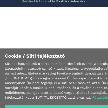
Designed & Powered by
Positive Adamsky
Cookie / Süti tájékoztató
Sütiket használunk a tartalmak és hirdetések személyre szab
látogatóink magasabb szintű kiszolgálásához, a weboldalforg
elemzéséhez, illetve marketing tevékenységünk támogatása é
„ELFOGADOM” gomb megnyomásával Ön hozzájárul a sütik has
Amennyiben Ön nem fogadja el a süti beállításokat, azzal Ön
hozzájárulását a cookie-k beállításához, és a továbbiakban c
működéshez elengedhetetlenül szükséges sütiket használjuk. 
tájékoztatónkat a SÜTI TÁJÉKOZTATÓ alatt olvashat.
Részletek