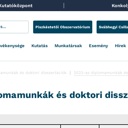
 Kutatóközpont
Konkoly
Piszkéstetői Obszervatórium
Svábhegyi Csill
evékenysége
Kutatás
Munkatársak
Esemény
Hírek
amunkák és doktori disszertációk
2023-as diplomamunkák és 
omamunkák és doktori dissz