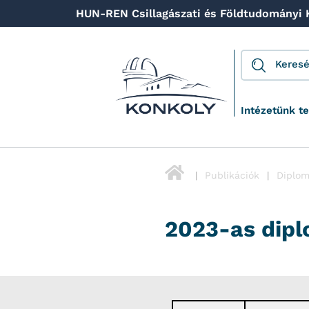
HUN-REN Csillagászati és Földtudományi
Intézetünk t
Publikációk
Diplom
2023-as dipl