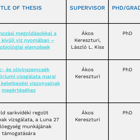
ITLE OF THESIS
SUPERVISOR
PHD/GRAD
ozási megoldásokkal a
Ákos
PhD
 kívüli víz nyomában –
Kereszturi,
obiológiai elemzések
László L. Kiss
c- és olivinszemcsék
Ákos
PhD
óriumi vizsgálata marsi
Kereszturi
keletkezési viszonyainak
megértéséhez
ld sarkvidéki regolit
Ákos
PhD
nak vizsgálata, a Luna 27
Kereszturi
llóegység munkájának
támogatására