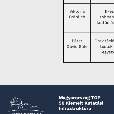
Viktória
II-e
Fröhlich
robban
kettős é
Péter
Gravitáci
Dávid Süle
testek
egysz
Magyarország TOP
50 Kiemelt Kutatási
Infrastruktúra