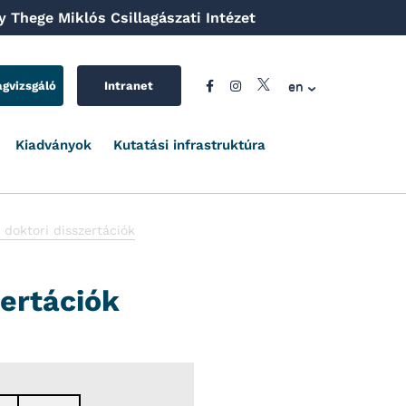
 Thege Miklós Csillagászati Intézet
en
agvizsgáló
Intranet
Kiadványok
Kutatási infrastruktúra
doktori disszertációk
ertációk