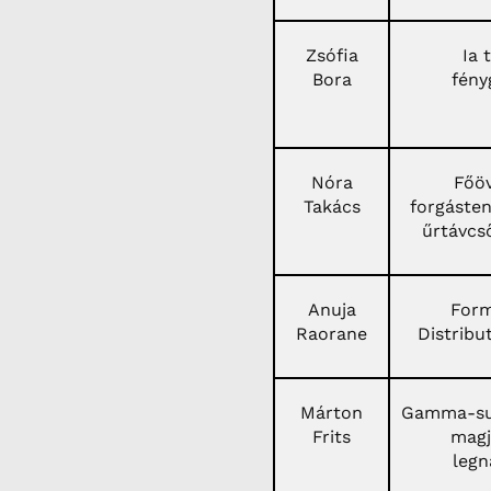
Zsófia
Ia 
Bora
fény
Nóra
Főöv
Takács
forgáste
űrtávcs
Anuja
Form
Raorane
Distribu
Márton
Gamma-sug
Frits
magj
legn