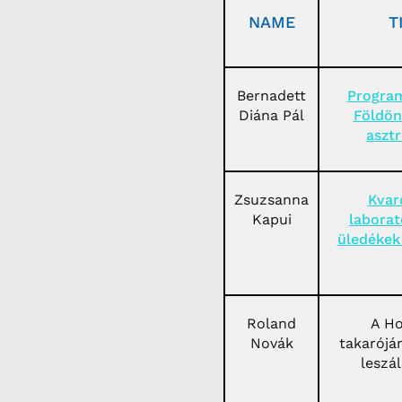
NAME
T
Bernadett
Program
Diána Pál
Földön
asztr
Zsuzsanna
Kvar
Kapui
laborat
üledékek 
Roland
A Ho
Novák
takarójá
leszá