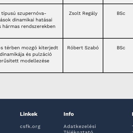
s típusú szupernóva-
Zsolt Regály
BSc
ások dinamikai hatásai
s hármas rendszerekben
ós térben mozgó kiterjedt
Róbert Szabó
BSc
 dinamikája és pulzáció
erűsített modellezése
Linkek
Info
csfk.org
Adatkezelési
Tájékoztató