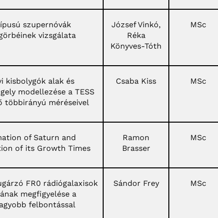
típusú szupernóvák
József Vinkó,
MSc
görbéinek vizsgálata
Réka
Könyves-Tóth
i kisbolygók alak és
Csaba Kiss
MSc
ngely modellezése a TESS
ő többirányú méréseivel
ation of Saturn and
Ramon
MSc
tion of its Growth Times
Brasser
árzó FR0 rádiógalaxisok
Sándor Frey
MSc
ának megfigyelése a
agyobb felbontással